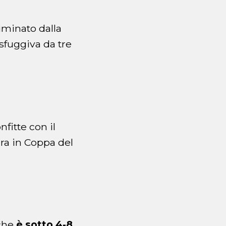
iminato dalla
sfuggiva da tre
fitte con il
ura in Coppa del
 che
è sotto 4-8