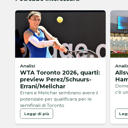
Analisi
Anali
WTA Toronto 2026, quarti:
Alls
preview Perez/Schuurs-
Ham
Errani/Melichar
Domen
c'è un
Errani e Melichar sembrano avere il
potenziale per qualificarsi per le
semifinali di Toronto
Leggi di più
Legg