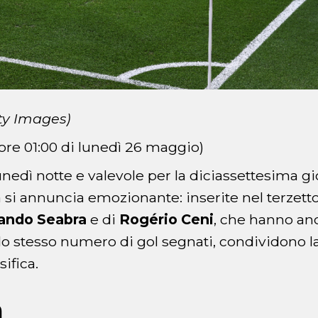
ty Images)
ore 01:00 di lunedì 26 maggio)
edì notte e valevole per la diciassettesima gi
a si annuncia emozionante: inserite nel terzetto
ando Seabra
e di
Rogério Ceni
, che hanno anc
e lo stesso numero di gol segnati, condividono l
sifica.
a