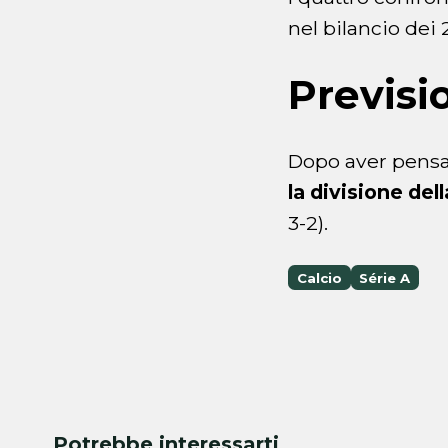
nel bilancio dei
Previsi
Dopo aver pensat
la divisione dell
3-2).
Calcio
Série A
Potrebbe interessarti