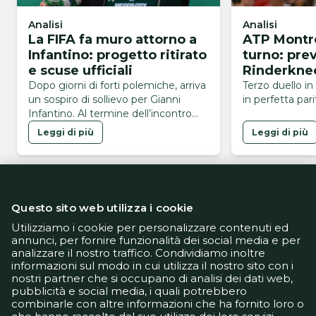
Analisi
Analisi
La FIFA fa muro attorno a
ATP Montre
Infantino: progetto ritirato
turno: pre
e scuse ufficiali
Rinderkne
Dopo giorni di forti polemiche, arriva
Terzo duello in 
un sospiro di sollievo per Gianni
in perfetta pari
Infantino. Al termine dell’incontro
andato in scena mercoledì 5 agosto
Leggi di più
Leggi di più
a Rabat, in Marocco, il Consiglio della
FIFA ha ribadito il pieno sostegno al
presidente della Federazione. Il
sostegno reciproco Nel comunicato
ufficiale si legge che “il Segretario
Questo sito web utilizza i cookie
Generale della FIFA e i …
Utilizziamo i cookie per personalizzare contenuti ed
annunci, per fornire funzionalità dei social media e per
analizzare il nostro traffico. Condividiamo inoltre
Informativa Privacy
informazioni sul modo in cui utilizza il nostro sito con i
Informativa Cookie
nostri partner che si occupano di analisi dei dati web,
Tech App
pubblicità e social media, i quali potrebbero
Gestione preferenze
combinarle con altre informazioni che ha fornito loro o
support@goldbetlive.it