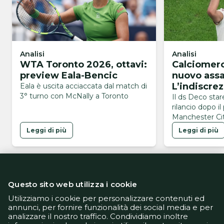
Analisi
Analisi
WTA Toronto 2026, ottavi:
Calciomerc
preview Eala-Bencic
nuovo assa
L’indiscrezi
Eala è uscita acciaccata dal match di
3° turno con McNally a Toronto
del calciat
Il ds Deco sta
rilancio dopo i
Manchester Cit
avrebbe già esp
Leggi di più
Leggi di più
volontà di vest
blaugrana
Questo sito web utilizza i cookie
Utilizziamo i cookie per personalizzare contenuti ed
annunci, per fornire funzionalità dei social media e per
analizzare il nostro traffico. Condividiamo inoltre
Informativa Privacy