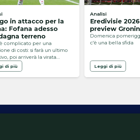
si
Analisi
igo in attacco per la
Eredivisie 2026
a: Fofana adesso
preview Groni
dagna terreno
Domenica pomeriggi
c'è una bella sfida
è complicato per una
one di costi: si farà un ultimo
ivo, poi arriverà la virata
la del Lione
i di più
Leggi di più