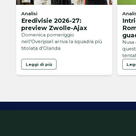
Analisi
Anali
Eredivisie 2026-27:
Intr
preview Zwolle-Ajax
Rom
gua
Domenica pomeriggio
nell'Overijssel arriva la squadra più
Nusa 
titolata d'Olanda
questi
tentat
sull'a
Leggi di più
Legg