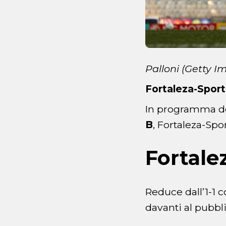
Palloni (Getty I
Fortaleza-Spor
In programma do
B
, Fortaleza-Spo
Fortale
Reduce dall’1-1 co
davanti al pubbli