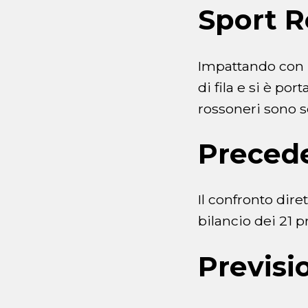
Sport R
Impattando con l
di fila e si è por
rossoneri sono s
Preced
Il confronto dir
bilancio dei 21 p
Previsi