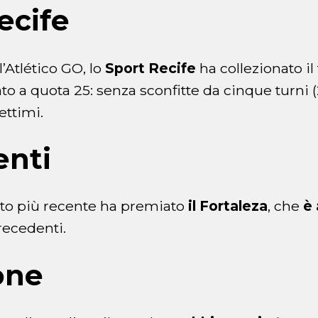
ecife
’Atlético GO, lo
Sport Recife
ha collezionato il
tato a quota 25: senza sconfitte da cinque turni (2
ettimi.
enti
etto più recente ha premiato
il Fortaleza
, che
è 
recedenti.
one