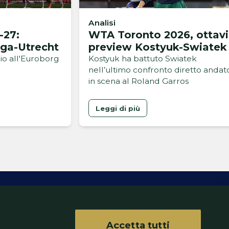
Analisi
-27:
WTA Toronto 2026, ottavi
nga-Utrecht
preview Kostyuk-Swiatek
o all'Euroborg
Kostyuk ha battuto Swiatek
nell’ultimo confronto diretto andat
in scena al Roland Garros
Leggi di più
Accetta tutti