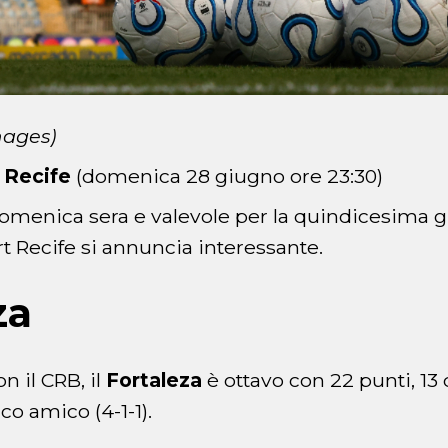
mages)
t Recife
(domenica 28 giugno ore 23:30)
menica sera e valevole per la quindicesima g
rt Recife si annuncia interessante.
za
n il CRB, il
Fortaleza
è ottavo con 22 punti, 13 d
co amico (4-1-1).