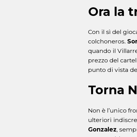
Ora la t
Con il sì del gioc
colchoneros.
Sor
quando il Villarr
prezzo del carte
punto di vista de
Torna N
Non è l’unico fro
ulteriori indisc
Gonzalez
, sempr