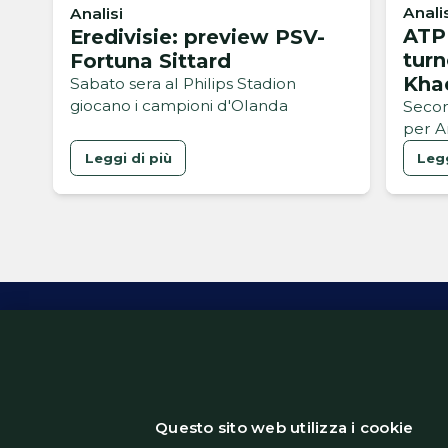
Anali
Analisi
ATP 
Eredivisie: preview PSV-
turn
Fortuna Sittard
Kha
Sabato sera al Philips Stadion
giocano i campioni d'Olanda
Arna
Secon
per A
Leggi di più
Legg
Inform
Questo sito web utilizza i cookie