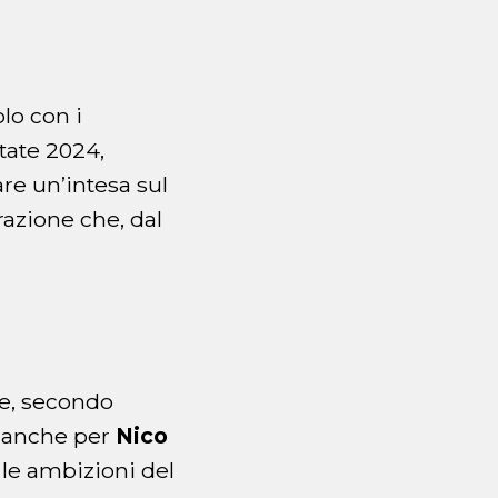
o
olo con i
state 2024,
are un’intesa sul
razione che, dal
re, secondo
a anche per
Nico
 le ambizioni del