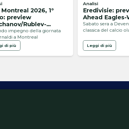
si
Analisi
Montreal 2026, 1°
Eredivisie: pre
o: preview
Ahead Eagles-W
chanov/Rublev-
Sabato sera a Deven
classica del calcio o
ldi/Musetti
do impegno della giornata
rnaldi a Montreal
i di più
Leggi di più
ativa Privacy
Informativa Cookie
Tech App
Gestione pre
support@goldbetlive.it