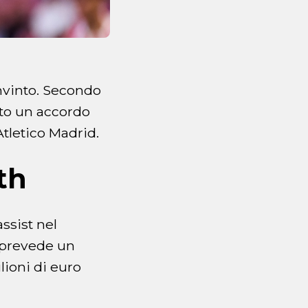
onvinto. Secondo
to un accordo
tletico Madrid.
th
assist nel
prevede un
lioni di euro