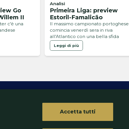
Analisi
view Go
Primeira Liga: preview
illem II
Estoril-Famalicão
ter c'è una
Il massimo campionato portoghese
landese
comincia venerdì sera in riva
all'Atlantico con una bella sfida
Leggi di più
Accetta tutti
ferenze