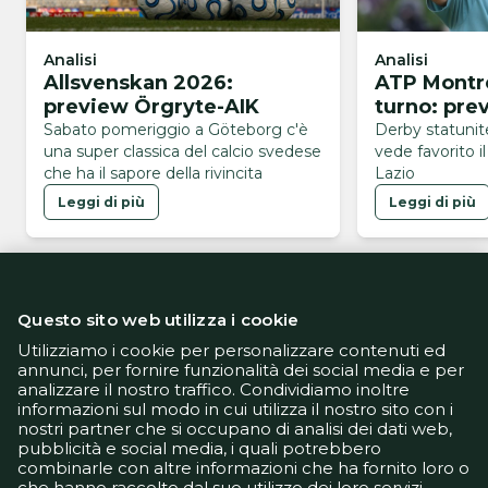
Analisi
Analisi
Allsvenskan 2026:
ATP Montre
preview Örgryte-AIK
turno: pre
Sabato pomeriggio a Göteborg c'è
Derby statunit
una super classica del calcio svedese
vede favorito il
che ha il sapore della rivincita
Lazio
Leggi di più
Leggi di più
Questo sito web utilizza i cookie
Utilizziamo i cookie per personalizzare contenuti ed
annunci, per fornire funzionalità dei social media e per
analizzare il nostro traffico. Condividiamo inoltre
Informativa Privacy
informazioni sul modo in cui utilizza il nostro sito con i
Informativa Cookie
nostri partner che si occupano di analisi dei dati web,
Tech App
pubblicità e social media, i quali potrebbero
Gestione preferenze
combinarle con altre informazioni che ha fornito loro o
support@goldbetlive.it
che hanno raccolto dal suo utilizzo dei loro servizi.