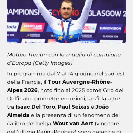
Matteo Trentin con la maglia di campione
d’Europa (Getty Images)
In programma dal 7 al 14 giugno nel sud-est
della Francia, il
Tour Auvergne-Rhône-
Alpes 2026
, noto fino al 2025 come Giro del
Delfinato, promette emozioni; la sfida a tre
tra
Isaac Del
Toro
,
Paul Seixas
e
João
Almeida
e la presenza di un fenomeno del
calibro del belga
Wout van Aert
(vincitore
dell’ultima Parigi-Roubaix) sono garanzie di