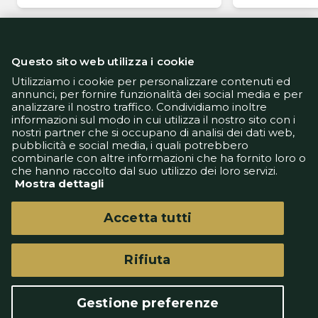
Questo sito web utilizza i cookie
Utilizziamo i cookie per personalizzare contenuti ed
annunci, per fornire funzionalità dei social media e per
analizzare il nostro traffico. Condividiamo inoltre
Informativa Privacy
informazioni sul modo in cui utilizza il nostro sito con i
Informativa Cookie
nostri partner che si occupano di analisi dei dati web,
Tech App
pubblicità e social media, i quali potrebbero
Gestione preferenze
combinarle con altre informazioni che ha fornito loro o
support@goldbetlive.it
che hanno raccolto dal suo utilizzo dei loro servizi.
Mostra dettagli
Accetta tutti
Rifiuta
GoldBetlive è un sito di GBO Italy Spa
Questo sito non rappresenta una testata
Gestione preferenze
giornalistica in quanto viene aggiornato senza