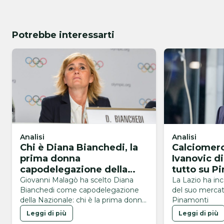
Potrebbe interessarti
Analisi
Analisi
Chi è Diana Bianchedi, la
Calciomerc
prima donna
Ivanovic di
capodelegazione della
tutto su P
Nazionale
Giovanni Malagò ha scelto Diana
La Lazio ha inc
Bianchedi come capodelegazione
del suo mercato
della Nazionale: chi è la prima donna
Pinamonti
a ricoprire questo ruolo
Leggi di più
Leggi di più