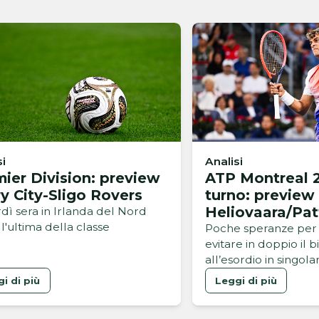
si
Analisi
ier Division: preview
ATP Montreal 2
y City-Sligo Rovers
turno: preview
Heliovaara/Pat
dì sera in Irlanda del Nord
 l'ultima della classe
Buse/Cobolli
Poche speranze per 
evitare in doppio il b
all’esordio in singol
i di più
Leggi di più