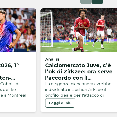
Analisi
026, 1°
Calciomercato Juve, c’è
l’ok di Zirkzee: ora serve
ten-
l’accordo con il
Manchester United
Cobolli di
La dirigenza bianconera avrebbe
is del ko
individuato in Joshua Zirkzee il
are a Montreal
profilo ideale per l'attacco di
Spalletti
Leggi di più