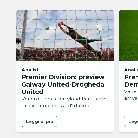
Analisi
Anali
Premier Division: preview
Prem
Galway United-Drogheda
Derr
United
Vener
arriva
Venerdì sera a Terryland Park arriva
un'ex campionessa d'Irlanda
Leggi di più
Legg