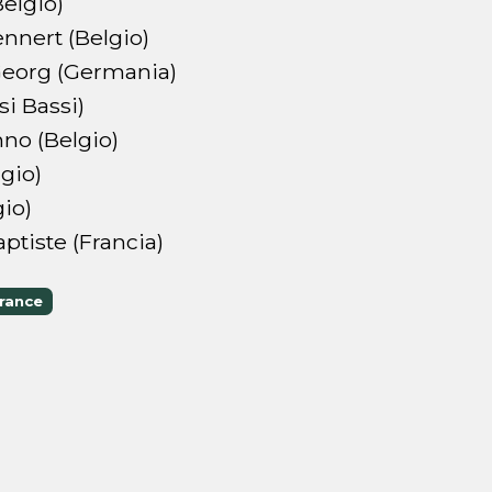
elgio)
nert (Belgio)
org (Germania)
i Bassi)
o (Belgio)
gio)
io)
tiste (Francia)
rance