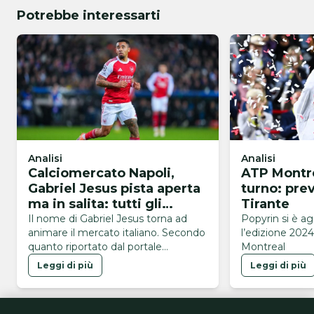
Potrebbe interessarti
Analisi
Analisi
Calciomercato Napoli,
ATP Montre
Gabriel Jesus pista aperta
turno: pre
ma in salita: tutti gli
Tirante
ostacoli
Il nome di Gabriel Jesus torna ad
Popyrin si è a
animare il mercato italiano. Secondo
l’edizione 2024
quanto riportato dal portale
Montreal
brasiliano GE, l’attaccante
Leggi di più
Leggi di più
dell’Arsenal sarebbe finito nel mirino
del Napoli, alla ricerca di un nuovo
centravanti in vista del finale di