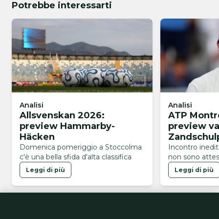
Potrebbe interessarti
Analisi
Analisi
Allsvenskan 2026:
ATP Montre
preview Hammarby-
preview v
Häcken
Zandschul
Domenica pomeriggio a Stoccolma
Incontro inedi
c'è una bella sfida d'alta classifica
non sono attes
Leggi di più
Leggi di più