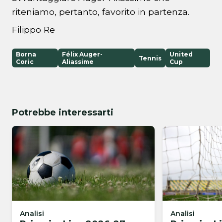
riteniamo, pertanto, favorito in partenza.
Filippo Re
Borna
Félix Auger-
United
Tennis
Coric
Aliassime
Cup
Potrebbe interessarti
Analisi
Analisi