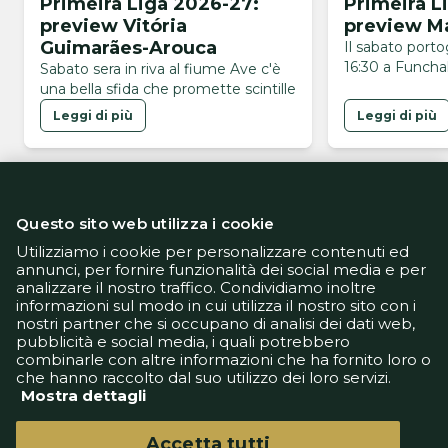
Primeira Liga 2026-27:
Primeira L
preview Vitória
preview Ma
Guimarães-Arouca
Il sabato port
16:30 a Funchal
Sabato sera in riva al fiume Ave c'è
una bella sfida che promette scintille
Leggi di più
Leggi di più
Questo sito web utilizza i cookie
Utilizziamo i cookie per personalizzare contenuti ed
annunci, per fornire funzionalità dei social media e per
analizzare il nostro traffico. Condividiamo inoltre
Informativa Privacy
informazioni sul modo in cui utilizza il nostro sito con i
Informativa Cookie
nostri partner che si occupano di analisi dei dati web,
Tech App
pubblicità e social media, i quali potrebbero
Gestione preferenze
combinarle con altre informazioni che ha fornito loro o
support@goldbetlive.it
che hanno raccolto dal suo utilizzo dei loro servizi.
Mostra dettagli
Accetta tutti