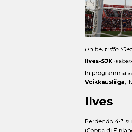
Un bel tuffo (Ge
Ilves-SJK
(sabat
In programma sab
Veikkausliiga
, 
Ilves
Perdendo 4-3 sul
(Coppa di Finland