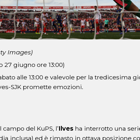
tty Images)
o 27 giugno ore 13:00)
ato alle 13:00 e valevole per la tredicesima gi
Ilves-SJK promette emozioni.
 campo del KuPS, l’
Ilves
ha interrotto una serie
ia inclusa) ed è rimasto in ottava posizione con