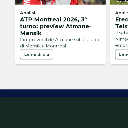
Analisi
Anali
ATP Montreal 2026, 3°
Ered
turno: preview Atmane-
Tels
Mensik
Il sa
Nimeg
L’imprevedibile Atmane sulla strada
emozi
di Mensik a Montreal
Leggi di più
Legg
Inform