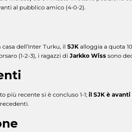
vanti al pubblico amico (4-0-2).
 casa dell’Inter Turku, il
SJK
alloggia a quota 10
saro (1-2-3), i ragazzi di
Jarkko Wiss
sono dec
enti
tto più recente si è concluso 1-1;
il SJK è avanti
precedenti.
one