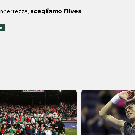
incertezza,
scegliamo l’Ilves
.
ga