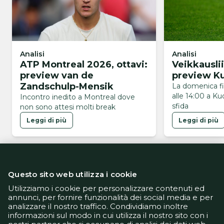
Analisi
Analisi
ATP Montreal 2026, ottavi:
Veikkausli
preview van de
preview K
Zandschulp-Mensik
La domenica f
alle 14:00 a Ku
Incontro inedito a Montreal dove
sfida
non sono attesi molti break
Leggi di più
Leggi di più
Questo sito web utilizza i cookie
Utilizziamo i cookie per personalizzare contenuti ed
annunci, per fornire funzionalità dei social media e per
analizzare il nostro traffico. Condividiamo inoltre
Informativa Privacy
informazioni sul modo in cui utilizza il nostro sito con i
Informativa Cookie