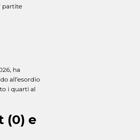
 partite
026, ha
do all’esordio
o i quarti al
 (0) e