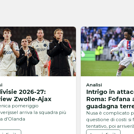
si
Analisi
ivisie 2026-27:
Intrigo in attac
view Zwolle-Ajax
Roma: Fofana 
guadagna terr
nica pomeriggio
verijssel arriva la squadra più
Nusa è complicato p
ata d'Olanda
questione di costi: si
tentativo, poi arriverà
sull'ala del Lione