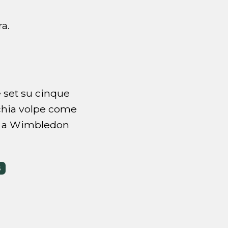
ra.
e set su cinque
chia volpe come
le a Wimbledon
6