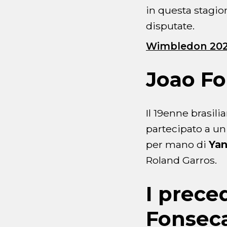
in questa stagio
disputate.
Wimbledon 2026
Joao F
Il 19enne brasili
partecipato a un
per mano di
Yan
Roland Garros.
I prece
Fonseca