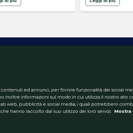
i di più
Leggi di più
ativa Privacy
Informativa Cookie
Tech App
Gestione pre
support@goldbetlive.it
 contenuti ed annunci, per fornire funzionalità dei social me
o inoltre informazioni sul modo in cui utilizza il nostro sito co
dati web, pubblicità e social media, i quali potrebbero com
che hanno raccolto dal suo utilizzo dei loro servizi.
Mostra 
GoldBetlive è un sito di GBO Italy Spa