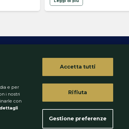
Leggi di più
Accetta tutti
ferenze
dia e per
Rifiuta
n i nostri
binarle con
dettagli
Gestione preferenze