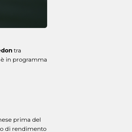
edon
tra
, è in programma
inese prima del
alo di rendimento