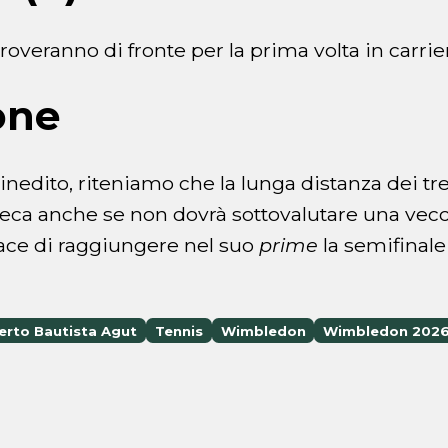
 troveranno di fronte per la prima volta in carrie
one
 inedito, riteniamo che la lunga distanza dei tr
eca anche se non dovrà sottovalutare una vec
ace di raggiungere nel suo
prime
la semifina
erto Bautista Agut
Tennis
Wimbledon
Wimbledon 202