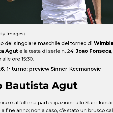
tty Images)
rno del singolare maschile del torneo di
Wimbl
ta Agut
e la testa di serie n. 24,
Joao Fonseca
alle ore 15:30.
, 1° turno: preview Sinner-Kecmanovic
 Bautista Agut
erico è all’ultima partecipazione allo Slam lond
o a fine anno; non a caso, c’è stato un brusco c