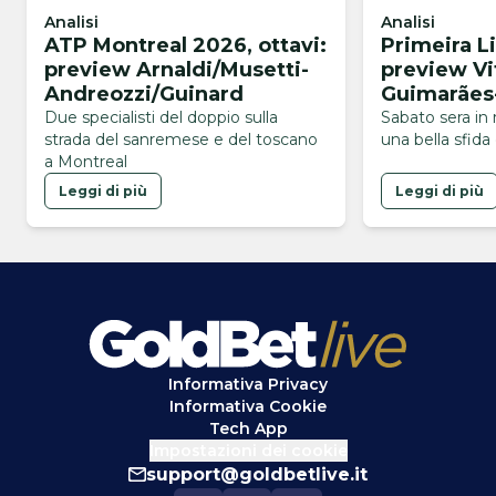
Analisi
Analisi
ATP Montreal 2026, ottavi:
Primeira L
preview Arnaldi/Musetti-
preview Vi
Andreozzi/Guinard
Guimarães
Due specialisti del doppio sulla
Sabato sera in 
strada del sanremese e del toscano
una bella sfida
a Montreal
Leggi di più
Leggi di più
Informativa Privacy
Informativa Cookie
Tech App
Impostazioni dei cookie
support@goldbetlive.it