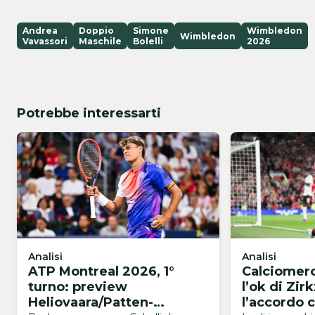
Andrea
Doppio
Simone
Wimbledon
Wimbledon
Vavassori
Maschile
Bolelli
2026
Potrebbe interessarti
Analisi
Analisi
ATP Montreal 2026, 1°
Calciomerc
turno: preview
l’ok di Zir
Heliovaara/Patten-
l’accordo c