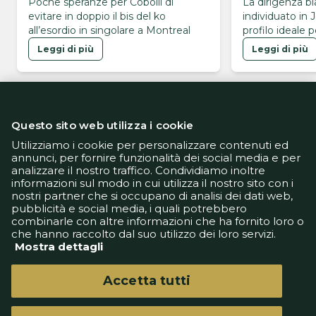
Buse/Cobolli
Mancheste
Poche speranze per Cobolli di
La dirigenza b
evitare in doppio il bis del ko
individuato in 
all’esordio in singolare a Montreal
profilo ideale p
Leggi di più
Leggi di più
Questo sito web utilizza i cookie
Utilizziamo i cookie per personalizzare contenuti ed
annunci, per fornire funzionalità dei social media e per
analizzare il nostro traffico. Condividiamo inoltre
Informativa Privacy
informazioni sul modo in cui utilizza il nostro sito con i
Informativa Cookie
nostri partner che si occupano di analisi dei dati web,
Tech App
pubblicità e social media, i quali potrebbero
Gestione preferenze
combinarle con altre informazioni che ha fornito loro o
support@goldbetlive.it
che hanno raccolto dal suo utilizzo dei loro servizi.
Mostra dettagli
Accetta tutti