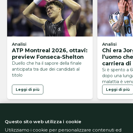
Analisi
Analisi
ATP Montreal 2026, ottavi:
Chi era Jo
preview Fonseca-Shelton
l’uomo che
carriera di
Duello che ha il sapore della finale
anticipata tra due dei candidati al
Si è spento a 
titolo
dopo una lunga
malattia è ven
serata di ieri
Leggi di più
Leggi di più
Questo sito web utilizza i cookie
Utilizziamo i cookie per personalizzare contenuti ed