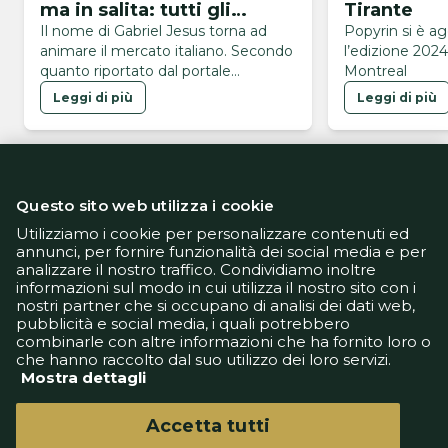
ma in salita: tutti gli
Tirante
ostacoli
Il nome di Gabriel Jesus torna ad
Popyrin si è a
animare il mercato italiano. Secondo
l’edizione 2024
quanto riportato dal portale
Montreal
brasiliano GE, l’attaccante
Leggi di più
Leggi di più
dell’Arsenal sarebbe finito nel mirino
del Napoli, alla ricerca di un nuovo
centravanti in vista del finale di
mercato. L’operazione, però, si
presenta tutt’altro che semplice. Il
Questo sito web utilizza i cookie
brasiliano è in uscita dall’Arsenal, ma i
Gunners sono intenzionati a cederlo
Utilizziamo i cookie per personalizzare contenuti ed
annunci, per fornire funzionalità dei social media e per
soltanto …
analizzare il nostro traffico. Condividiamo inoltre
Informativa Privacy
informazioni sul modo in cui utilizza il nostro sito con i
Informativa Cookie
nostri partner che si occupano di analisi dei dati web,
Tech App
pubblicità e social media, i quali potrebbero
Gestione preferenze
combinarle con altre informazioni che ha fornito loro o
support@goldbetlive.it
che hanno raccolto dal suo utilizzo dei loro servizi.
Mostra dettagli
Accetta tutti