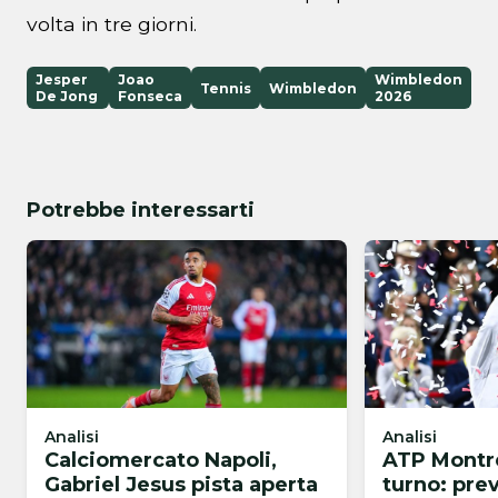
volta in tre giorni.
Jesper
Joao
Wimbledon
Tennis
Wimbledon
De Jong
Fonseca
2026
Potrebbe interessarti
Analisi
Analisi
Calciomercato Napoli,
ATP Montre
Gabriel Jesus pista aperta
turno: pre