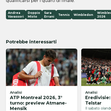
qualificarsi per i quarti di finale.
Andrea
Doppio
Sara
Wimble
Tennis
Wimbledon
Vavassori
Misto
Errani
2026
Potrebbe interessarti
Analisi
Analisi
ATP Montreal 2026, 3°
Eredivisie
turno: preview Atmane-
Telstar
Mensik
Il sabato olan