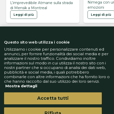
Nimega con un
L’imprevedibile Atmane sulla strada
emozioni
di Mensik a Montreal
Leggi di più
Leggi di più
Questo sito web utilizza i cookie
Utilizziamo i cookie per personalizzare contenuti ed
annunci, per fornire funzionalità dei social media e per
analizzare il nostro traffico. Condividiamo inoltre
Informativa Privacy
informazioni sul modo in cui utilizza il nostro sito con i
Informativa Cookie
nostri partner che si occupano di analisi dei dati web,
Tech App
pubblicità e social media, i quali potrebbero
Gestione preferenze
combinarle con altre informazioni che ha fornito loro o
support@goldbetlive.it
che hanno raccolto dal suo utilizzo dei loro servizi.
Mostra dettagli
Accetta tutti
Rifiuta