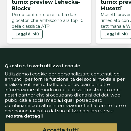
turno: preview Lehecka-
turno: pre
Blockx
Musetti
Primo confronto diretto tra due
Musetti proverà
giocatori che ambiscono alla top 10
rimediato con 
della classifica ATP
settimana a W
Leggi di più
Leggi di più
Questo sito web utilizza i cookie
Utilizziamo i cookie per personalizzare contenuti ed
annunci, per fornire funzionalità dei social media e per
analizzare il nostro traffico. Condividiamo inoltre
Informativa Privacy
informazioni sul modo in cui utilizza il nostro sito con i
Informativa Cookie
nostri partner che si occupano di analisi dei dati web,
Tech App
pubblicità e social media, i quali potrebbero
Gestione preferenze
combinarle con altre informazioni che ha fornito loro o
support@goldbetlive.it
che hanno raccolto dal suo utilizzo dei loro servizi.
Mostra dettagli
Accetta tutti