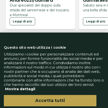
Andreozzi/Guinard
Guimarães
Due specialisti del doppio sulla
Sabato sera in 
strada del sanremese e del toscano
una bella sfida
a Montreal
Leggi di più
Leggi di più
Questo sito web utilizza i cookie
Utilizziamo i cookie per personalizzare contenuti ed
annunci, per fornire funzionalità dei social media e per
analizzare il nostro traffico. Condividiamo inoltre
Informativa Privacy
informazioni sul modo in cui utilizza il nostro sito con i
Informativa Cookie
nostri partner che si occupano di analisi dei dati web,
Tech App
pubblicità e social media, i quali potrebbero
Gestione preferenze
combinarle con altre informazioni che ha fornito loro o
support@goldbetlive.it
che hanno raccolto dal suo utilizzo dei loro servizi.
Mostra dettagli
Accetta tutti