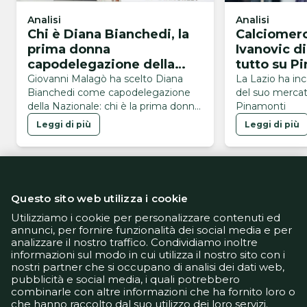
Analisi
Analisi
Chi è Diana Bianchedi, la
Calciomerc
prima donna
Ivanovic di
capodelegazione della
tutto su P
Nazionale
Giovanni Malagò ha scelto Diana
La Lazio ha inc
Bianchedi come capodelegazione
del suo mercato
della Nazionale: chi è la prima donna
Pinamonti
a ricoprire questo ruolo
Leggi di più
Leggi di più
Questo sito web utilizza i cookie
Utilizziamo i cookie per personalizzare contenuti ed
annunci, per fornire funzionalità dei social media e per
analizzare il nostro traffico. Condividiamo inoltre
Informativa Privacy
informazioni sul modo in cui utilizza il nostro sito con i
Informativa Cookie
nostri partner che si occupano di analisi dei dati web,
Tech App
pubblicità e social media, i quali potrebbero
Gestione preferenze
combinarle con altre informazioni che ha fornito loro o
support@goldbetlive.it
che hanno raccolto dal suo utilizzo dei loro servizi.