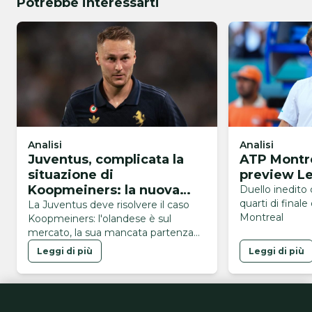
Potrebbe interessarti
Analisi
Analisi
Juventus, complicata la
ATP Montre
situazione di
preview L
Koopmeiners: la nuova
Duello inedito
quarti di finale
idea per il futuro
La Juventus deve risolvere il caso
Montreal
Koopmeiners: l'olandese è sul
mercato, la sua mancata partenza
blocca l'arrivo di un eventuale
Leggi di più
Leggi di più
innesto