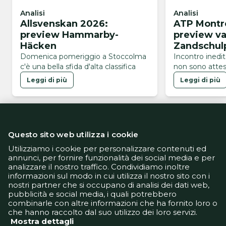
Analisi
Analisi
Allsvenskan 2026:
ATP Montre
preview Hammarby-
preview v
Häcken
Zandschul
Domenica pomeriggio a Stoccolma
Incontro inedi
c'è una bella sfida d'alta classifica
non sono attes
Leggi di più
Leggi di più
Questo sito web utilizza i cookie
Utilizziamo i cookie per personalizzare contenuti ed
annunci, per fornire funzionalità dei social media e per
analizzare il nostro traffico. Condividiamo inoltre
Informativa Privacy
informazioni sul modo in cui utilizza il nostro sito con i
Informativa Cookie
nostri partner che si occupano di analisi dei dati web,
Tech App
pubblicità e social media, i quali potrebbero
Gestione preferenze
combinarle con altre informazioni che ha fornito loro o
support@goldbetlive.it
che hanno raccolto dal suo utilizzo dei loro servizi.
Mostra dettagli