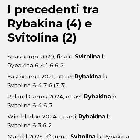
I precedenti tra
Rybakina (4) e
Svitolina (2)
Strasburgo 2020, finale:
Svitolina
b.
Rybakina 6-4 1-6 6-2
Eastbourne 2021, ottavi:
Rybakina
b.
Svitolina 6-4 7-6 (7-3)
Roland Garros 2024, ottavi:
Rybakina
b.
Svitolina 6-4 6-3
Wimbledon 2024, quarti:
Rybakina
b.
Svitolina 6-3 6-2
Madrid 2025, 3° turno:
Svitolina
b. Rybakina