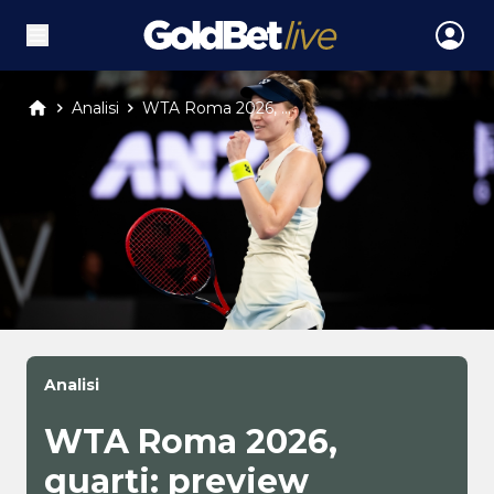
Analisi
WTA Roma 2026, ...
Analisi
WTA Roma 2026,
quarti: preview