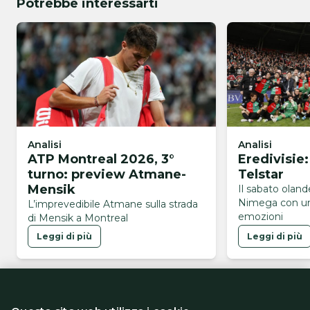
Potrebbe interessarti
Analisi
Analisi
ATP Montreal 2026, 3°
Eredivisie
turno: preview Atmane-
Telstar
Mensik
Il sabato olan
Nimega con un
L’imprevedibile Atmane sulla strada
emozioni
di Mensik a Montreal
Leggi di più
Leggi di più