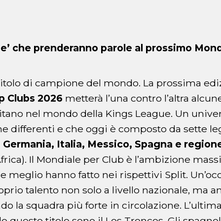
iane’ che prenderanno parole al prossimo Mond
l titolo di campione del mondo. La prossima edi
p Clubs 2026
metterà l’una contro l’altra alcune
itano nel mondo della Kings League. Un univer
he differenti e che oggi è composto da sette leg
a, Germania, Italia, Messico, Spagna e regi
frica). Il Mondiale per Club è l’ambizione mass
 meglio hanno fatto nei rispettivi Split. Un’oc
prio talento non solo a livello nazionale, ma an
do la squadra più forte in circolazione. L’ulti
elo questo titolo sono il Los Troncos. Gli spagnol