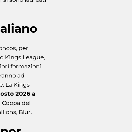
taliano
roncos, per
do Kings League,
liori formazioni
eranno ad
e. La Kings
agosto 2026 a
la Coppa del
lions, Blur.
 per