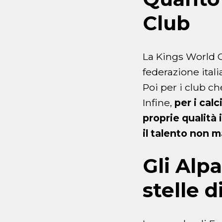
Club
La Kings World C
federazione itali
Poi per i club c
Infine,
per i cal
proprie qualità 
il talento non 
Gli Alpa
stelle 