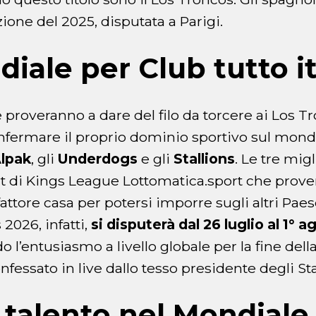
izione del 2025, disputata a Parigi.
iale per Club tutto i
he proveranno a dare del filo da torcere ai Los T
onfermare il proprio dominio sportivo sul mon
lpak
, gli
Underdogs
e gli
Stallions
. Le tre mig
it di Kings League Lottomatica.sport che prov
fattore casa per potersi imporre sugli altri Paes
2026, infatti,
si disputerà dal 26 luglio al 1° 
do l’entusiasmo a livello globale per la fine del
essato in live dallo tesso presidente degli Stal
talento nel Mondiale