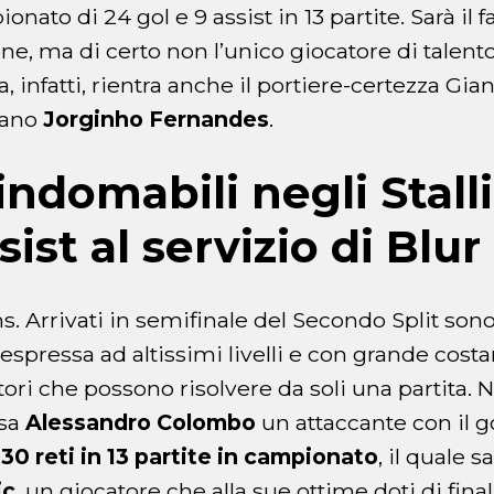
onato di 24 gol e 9 assist in 13 partite. Sarà il 
ne, ma di certo non l’unico giocatore di talent
a, infatti, rientra anche il portiere-certezza G
iano
Jorginho Fernandes
.
indomabili negli Stall
sist al servizio di Blur
ions. Arrivati in semifinale del Secondo Split so
spressa ad altissimi livelli e con grande costan
tori che possono risolvere da soli una partita. 
usa
Alessandro Colombo
un attaccante con il g
a
30 reti in 13 partite in campionato
, il quale s
ic
, un giocatore che alla sue ottime doti di fina