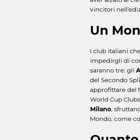
vincitori nell’ed
Un Mond
I club italiani c
impedirgli di c
saranno tre: gli
A
del Secondo Spl
approfittare del 
World Cup Clubs 
Milano
, sfruttan
Mondo, come conf
Quanto 