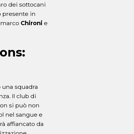
faro dei sottocani
o presente in
ianmarco
Chironi
e
ions:
no una squadra
za. Il club di
Non si può non
ol nel sangue e
arà affiancato da
lizzazione