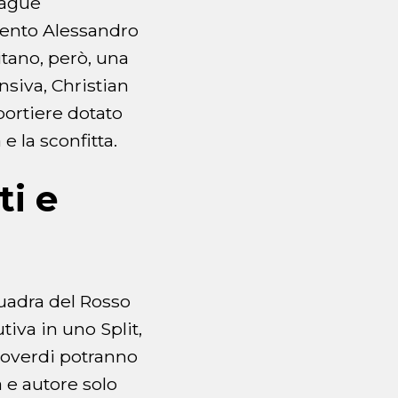
eague
imento Alessandro
itano, però, una
nsiva, Christian
 portiere dotato
 e la sconfitta.
ti e
uadra del Rosso
tiva in uno Split,
roverdi potranno
a e autore solo