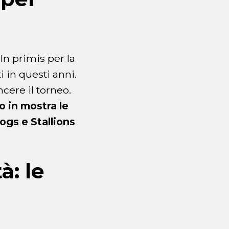
n primis per la
i in questi anni.
cere il torneo.
o in mostra le
dogs e Stallions
à: le