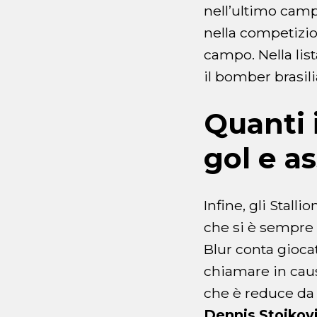
nell’ultimo campi
nella competizio
campo. Nella list
il bomber brasil
Quanti 
gol e as
Infine, gli Stall
che si è sempre e
Blur conta gioca
chiamare in ca
che è reduce d
Dennis Stojkov