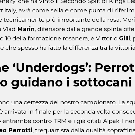
enezy, che ha vinto il Secondo Split di Kings L
t Italy, avrà come sella e come punta di rifer
ore tecnicamente più importante della rosa. Mer
 Vlad
Marin
, difensore dalla grande spinta offe
o 10 della formazione rosanera, e Vittorio
Gilli
,
 e che spesso ha fatto la differenza tra la vittoria
he ‘Underdogs’: Perrot
o guidano i sottocani
ono una certezza del nostro campionato. La sq
è arrivata in finale per la seconda volta consecu
entrambe contro TRM e i già citati Alpak. I ne
eo
Perrotti
, trequartista dalla qualità sopraffin