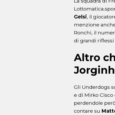
La squadra di Fr
Lottomatica.spor
Gelsi
, il giocat
menzione anche
Ronchi, il numer
di grandi riflessi
Altro c
Jorginh
Gli Underdogs s
e di Mirko Cisco 
perdendole però 
contare su
Matt