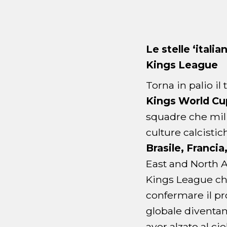
Le stelle ‘ital
Kings League
Torna in palio i
Kings World Cu
squadre che mil
culture calcistic
Brasile, Franci
East and North A
Kings League che
confermare il pro
globale diventan
aver alzato al ci