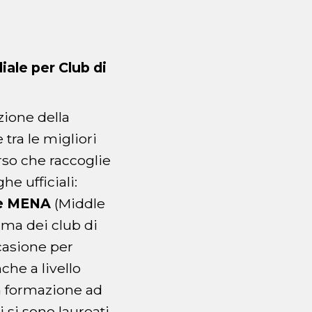
iale per Club di
zione della
 tra le migliori
so che raccoglie
he ufficiali:
one MENA
(Middle
ima dei club di
casione per
che a livello
ma formazione ad
i si sono laureati