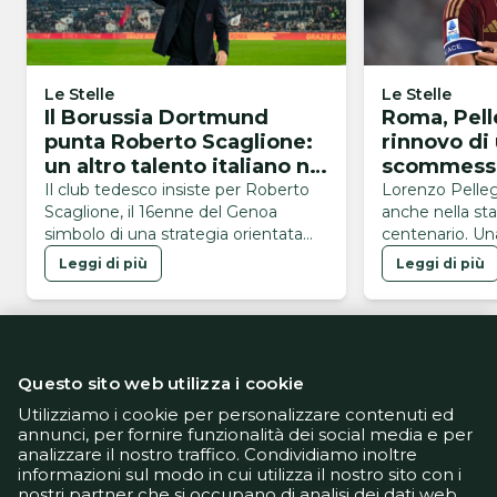
Le Stelle
Le Stelle
Il Borussia Dortmund
Roma, Pelle
punta Roberto Scaglione:
rinnovo di
un altro talento italiano nel
scommessa
mirino
Il club tedesco insiste per Roberto
Lorenzo Pelleg
Scaglione, il 16enne del Genoa
anche nella st
simbolo di una strategia orientata
centenario. Una
alla valorizzazione dei giovani
valore simbolic
Leggi di più
Leggi di più
giallorosso, cre
ha firmato il ri
agosto, una da
anche il numer
sblocco della t
Questo sito web utilizza i cookie
permanenza di 
soprattutto una
Utilizziamo i cookie per personalizzare contenuti ed
annunci, per fornire funzionalità dei social media e per
analizzare il nostro traffico. Condividiamo inoltre
Informativa Privacy
informazioni sul modo in cui utilizza il nostro sito con i
Informativa Cookie
nostri partner che si occupano di analisi dei dati web,