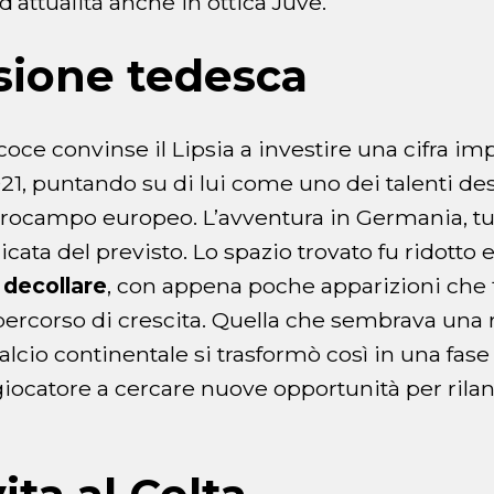
’attualità anche in ottica Juve.
sione tedesca
coce convinse il Lipsia a investire una cifra im
021, puntando su di lui come uno dei talenti des
rocampo europeo. L’avventura in Germania, tutt
cata del previsto. Lo spazio trovato fu ridotto 
 decollare
, con appena poche apparizioni che 
o percorso di crescita. Quella che sembrava una
calcio continentale si trasformò così in una fase d
giocatore a cercare nuove opportunità per rilanc