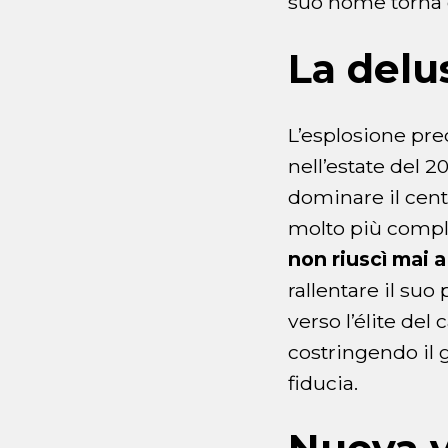
suo nome torna d
La delu
L’esplosione pre
nell’estate del 2
dominare il cent
molto più compli
non riuscì mai a
rallentare il su
verso l’élite del 
costringendo il 
fiducia.