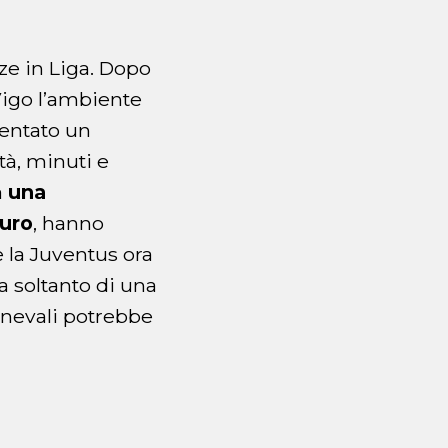
nze in Liga. Dopo
 Vigo l’ambiente
ventato un
à, minuti e
a
una
euro
, hanno
e la Juventus ora
a soltanto di una
rnevali potrebbe