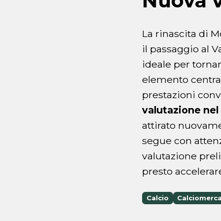
Nuova v
La rinascita di M
il passaggio al V
ideale per torna
elemento central
prestazioni conv
valutazione nel
attirato nuovame
segue con attenz
valutazione pre
presto accelerar
Calcio
Calciomerc