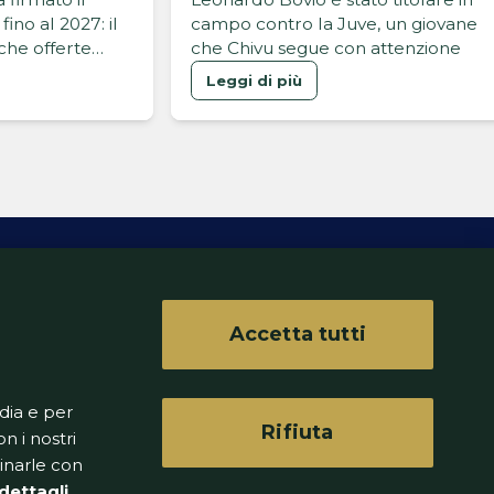
ino al 2027: il
campo contro la Juve, un giovane
cche offerte
che Chivu segue con attenzione
stare in
Leggi di più
re".
Accetta tutti
ferenze
dia e per
Rifiuta
n i nostri
binarle con
dettagli