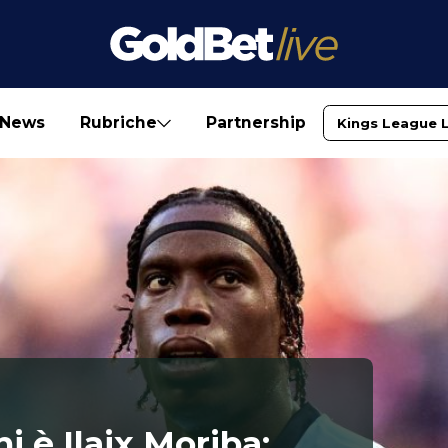
News
Rubriche
Partnership
Kings League 
i è Ilaix Moriba: