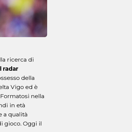
la ricerca di
el radar
ossesso della
elta Vigo ed è
 Formatosi nella
ndi in età
e a qualità
i gioco. Oggi il