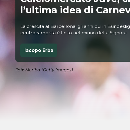
l’ultima idea di Carnev
La crescita al Barcellona, gli anni bui in Bundesl
centrocampista è finito nel mirino della Signora
Iacopo Erba
Ilaix Moriba (Getty Images)