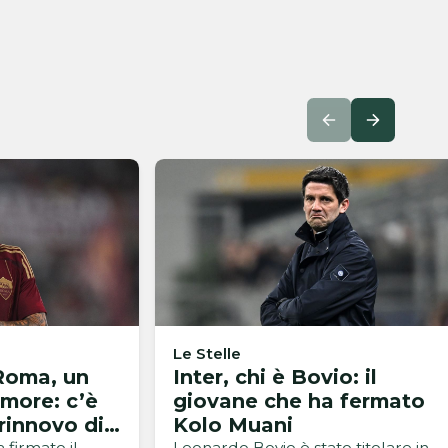
Le Stelle
 Roma, un
Inter, chi è Bovio: il
more: c’è
giovane che ha fermato
l rinnovo di
Kolo Muani
 firmato il
Leonardo Bovio è stato titolare in