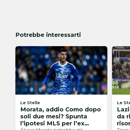
Potrebbe interessarti
Le Stelle
Le St
Morata, addio Como dopo
Lazi
soli due mesi? Spunta
da r
l’ipotesi MLS per l’ex
riso
Álvaro Morata potrebbe già
Tijjan