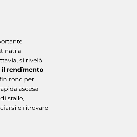
portante
tinati a
avia, si rivelò
e
il rendimento
finirono per
 rapida ascesa
i stallo,
iarsi e ritrovare