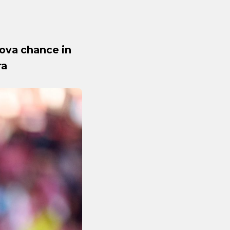
uova chance in
ra