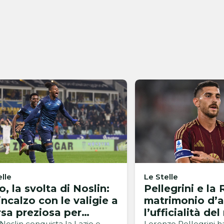
elle
Le Stelle
o, la svolta di Noslin:
Pellegrini e la
incalzo con le valigie a
matrimonio d’a
rsa preziosa per
l’ufficialità de
i Noslin conquista la Lazio e
Lorenzo Pellegrini ha