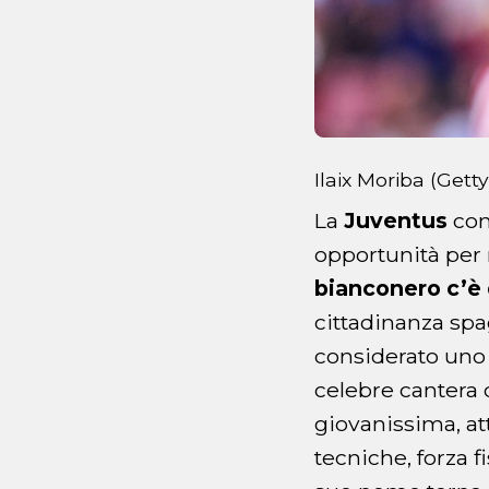
Ilaix Moriba (Gett
La
Juventus
con
opportunità per 
bianconero c’è q
cittadinanza spag
considerato uno 
celebre cantera d
giovanissima, att
tecniche, forza f