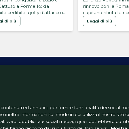
tuso
contratto
Gattuso a Formello: da
rinnovo con la Roma f
ile cedibile a jolly d'attacco in
capitano rifiuta le ri
della Coppa Italia contro il
estere e sceglie di re
i di più
Leggi di più
va.
giallorosso "per amo
ativa Privacy
Informativa Cookie
Tech App
Gestione pre
support@goldbetlive.it
 contenuti ed annunci, per fornire funzionalità dei social me
o inoltre informazioni sul modo in cui utilizza il nostro sito co
dati web, pubblicità e social media, i quali potrebbero com
che hanno raccolto dal suo utilizzo dei loro servizi.
Mostra 