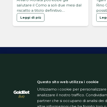
Chelsea
Gat
salutare il Como a soli due mesi dal
Rino 
riscatto a titolo definitivo.
possib
L'attaccante spagnolo è finito nel
vista 
Leggi di più
Legg
mirino della MLS, con l'Atlanta
Manto
United pronta all'assalto.
Inform
Questo sito web utilizza i cookie
Utilizziamo i cookie per personalizzare
analizzare il nostro traffico. Condividiam
partner che si occupano di analisi dei 
altre informazioni che ha fornito loro o 