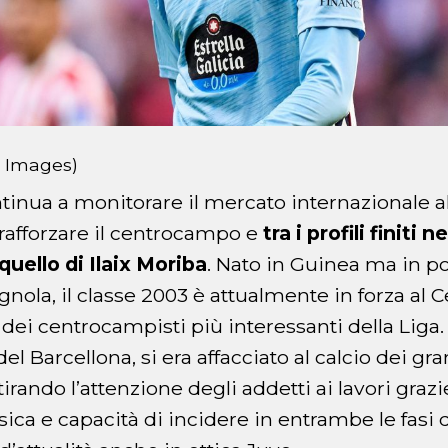
y Images)
tinua a monitorare il mercato internazionale al
rafforzare il centrocampo e
tra i profili finiti n
uello di Ilaix Moriba
. Nato in Guinea ma in p
nola, il classe 2003 è attualmente in forza al C
dei centrocampisti più interessanti della Liga.
el Barcellona, si era affacciato al calcio dei gra
irando l’attenzione degli addetti ai lavori grazi
isica e capacità di incidere in entrambe le fasi d