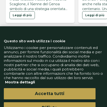
Scaglione, il 16enne del Genoa
anche nella st
simbolo di una strategia orientata
centenario. Una
alla valorizzazione dei giovani
valore simbolic
Leggi di più
Leggi di più
giallorosso, cre
ha firmato il ri
agosto, una da
anche il numer
sblocco della t
Questo sito web utilizza i cookie
permanenza di 
soprattutto una
Utilizziamo i cookie per personalizzare contenuti ed
annunci, per fornire funzionalità dei social media e per
analizzare il nostro traffico. Condividiamo inoltre
Informativa Privacy
informazioni sul modo in cui utilizza il nostro sito con i
Informativa Cookie
nostri partner che si occupano di analisi dei dati web,
Tech App
pubblicità e social media, i quali potrebbero
Gestione preferenze
combinarle con altre informazioni che ha fornito loro o
support@goldbetlive.it
che hanno raccolto dal suo utilizzo dei loro servizi.
Mostra dettagli
Accetta tutti