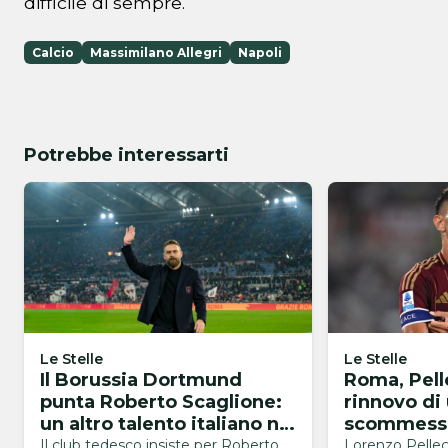
difficile di sempre.
Calcio
Massimilano Allegri
Napoli
Potrebbe interessarti
Le Stelle
Le Stelle
Il Borussia Dortmund
Roma, Pelle
punta Roberto Scaglione:
rinnovo di
un altro talento italiano nel
scommessa
mirino
Il club tedesco insiste per Roberto
Lorenzo Pelleg