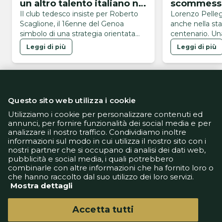
un altro talento italiano nel
scommessa
mirino
Il club tedesco insiste per Roberto
Lorenzo Pelleg
Scaglione, il 16enne del Genoa
anche nella st
simbolo di una strategia orientata
centenario. Una
alla valorizzazione dei giovani
valore simbolic
Leggi di più
Leggi di più
giallorosso, cre
ha firmato il ri
agosto, una da
anche il numer
sblocco della t
Questo sito web utilizza i cookie
permanenza di 
soprattutto una
Utilizziamo i cookie per personalizzare contenuti ed
annunci, per fornire funzionalità dei social media e per
analizzare il nostro traffico. Condividiamo inoltre
Informativa Privacy
informazioni sul modo in cui utilizza il nostro sito con i
Informativa Cookie
nostri partner che si occupano di analisi dei dati web,
Tech App
pubblicità e social media, i quali potrebbero
Gestione preferenze
combinarle con altre informazioni che ha fornito loro o
support@goldbetlive.it
che hanno raccolto dal suo utilizzo dei loro servizi.
Mostra dettagli
Accetta tutti