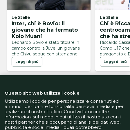
Le Stelle
Le Stelle
Inter, chi è Bovio: il
Chi è Ricc
giovane che ha fermato
centrocam
Kolo Muani
che ha str
Leonardo Bovio è stato titolare in
Riccardo Cassan
campo contro la Juve, un giovane
Como U17 che
che Chivu segue con attenzione
paragonato a B
Leggi di più
Leggi di più
Questo sito web utilizza i cookie
Utilizziamo i cookie per personalizzare contenuti ed
annunci, per fornire funzionalità dei social media e per
analizzare il nostro traffico. Condividiamo inoltre
Informativa Privacy
informazioni sul modo in cui utilizza il nostro sito con i
Informativa Cookie
nostri partner che si occupano di analisi dei dati web,
Tech App
pubblicità e social media, i quali potrebbero
Gestione preferenze