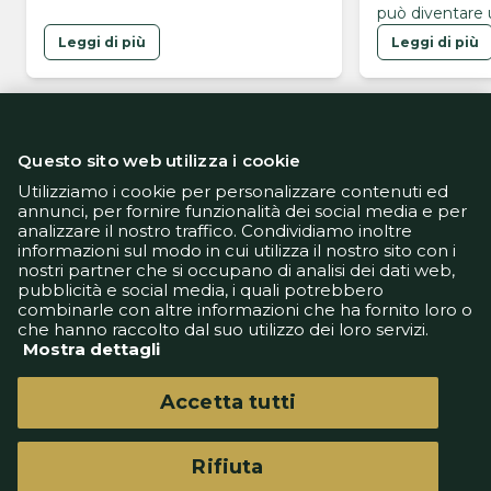
dei leader nerazzurri
può diventare 
nuova formazio
Leggi di più
Leggi di più
Gasperini
Questo sito web utilizza i cookie
Utilizziamo i cookie per personalizzare contenuti ed
annunci, per fornire funzionalità dei social media e per
analizzare il nostro traffico. Condividiamo inoltre
Informativa Privacy
informazioni sul modo in cui utilizza il nostro sito con i
Informativa Cookie
nostri partner che si occupano di analisi dei dati web,
Tech App
pubblicità e social media, i quali potrebbero
Gestione preferenze
combinarle con altre informazioni che ha fornito loro o
support@goldbetlive.it
che hanno raccolto dal suo utilizzo dei loro servizi.
Mostra dettagli
Accetta tutti
Rifiuta
GoldBetlive è un sito di GBO Italy Spa