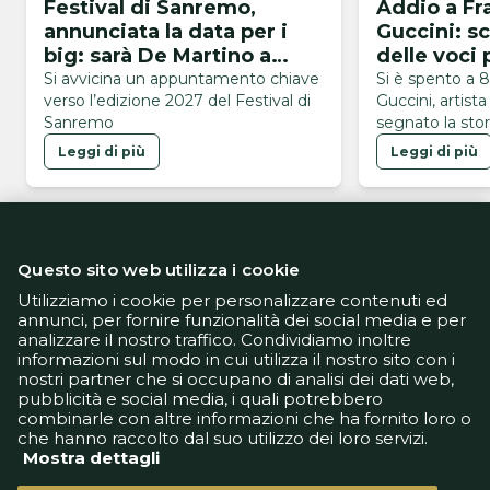
Festival di Sanremo,
Addio a Fr
annunciata la data per i
Guccini: s
big: sarà De Martino a
delle voci 
svelare il cast
della music
Si avvicina un appuntamento chiave
Si è spento a 
verso l’edizione 2027 del Festival di
Guccini, artist
Sanremo
segnato la stor
popolare del p
Leggi di più
Leggi di più
Questo sito web utilizza i cookie
Utilizziamo i cookie per personalizzare contenuti ed
annunci, per fornire funzionalità dei social media e per
analizzare il nostro traffico. Condividiamo inoltre
Informativa Privacy
informazioni sul modo in cui utilizza il nostro sito con i
Informativa Cookie
nostri partner che si occupano di analisi dei dati web,
Tech App
pubblicità e social media, i quali potrebbero
Gestione preferenze
combinarle con altre informazioni che ha fornito loro o
support@goldbetlive.it
che hanno raccolto dal suo utilizzo dei loro servizi.
Mostra dettagli