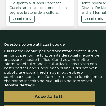
della musica italiana
2027. Le n
Si è spento a 86 anni Francesco
Tante novità 
Guccini, artista a tutto tondo che ha
Giovani: De Ma
segnato la storia della cultura
anche il format
popolare del paese
Leggi di più
Leggi di più
Questo sito web utilizza i cookie
Utilizziamo i cookie per personalizzare contenuti ed
annunci, per fornire funzionalità dei social media e per
analizzare il nostro traffico. Condividiamo inoltre
Informativa Privacy
informazioni sul modo in cui utilizza il nostro sito con i
Informativa Cookie
nostri partner che si occupano di analisi dei dati web,
Tech App
pubblicità e social media, i quali potrebbero
Gestione preferenze
combinarle con altre informazioni che ha fornito loro o
support@goldbetlive.it
che hanno raccolto dal suo utilizzo dei loro servizi.
Mostra dettagli
Accetta tutti