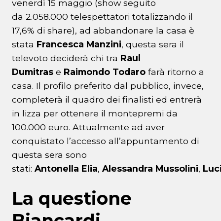
venerdì 15 maggio (show seguito
da 2.058.000 telespettatori totalizzando il
17,6% di share), ad abbandonare la casa è
stata
Francesca
Manzini
, questa sera il
televoto deciderà chi tra
Raul
Dumitras
e
Raimondo Todaro
farà ritorno a
casa. Il profilo preferito dal pubblico, invece,
completerà il quadro dei finalisti ed entrerà
in lizza per ottenere il montepremi da
100.000 euro. Attualmente ad aver
conquistato l’accesso all’appuntamento di
questa sera sono
stati:
Antonella
Elia
,
Alessandra
Mussolini
,
Luc
La questione
Biancardi