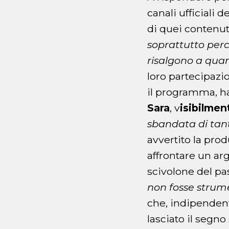
canali ufficiali
di quei contenuti
soprattutto per
risalgono a qua
loro partecipazio
il programma, ha 
Sara
, v
isibilmen
sbandata di tan
avvertito la pro
affrontare un ar
scivolone del pas
non fosse strume
che, indipendent
lasciato il segn