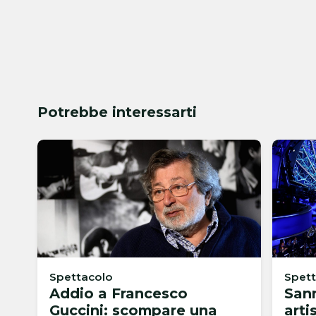
Potrebbe interessarti
Spettacolo
Spet
Addio a Francesco
Sanr
Guccini: scompare una
arti