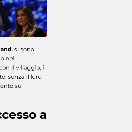
land
, si sono
so nel
n il villaggio, i
te, senza il loro
mente su
ccesso
a