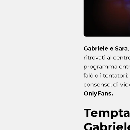
Gabriele e Sara
ritrovati al cent
programma entrass
falò o i tentatori
consenso, di vid
OnlyFans.
Temptat
Gabriel