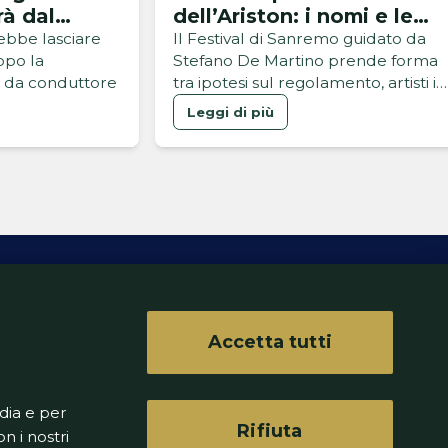
rà dal
dell’Ariston: i nomi e le
?
novità del Festival
rebbe lasciare
Il Festival di Sanremo guidato da
opo la
Stefano De Martino prende forma
e da conduttore
tra ipotesi sul regolamento, artisti in
gara e grandi ospiti
Leggi di più
Accetta tutti
ferenze
dia e per
Rifiuta
n i nostri