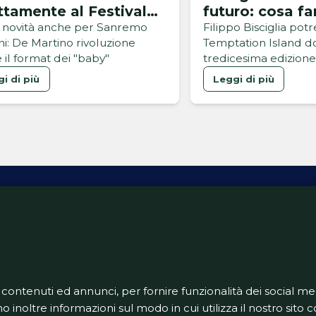
ttamente al Festival
futuro: cosa fa
. Le novità
prossimo anno
 novità anche per Sanremo
Filippo Bisciglia pot
ni: De Martino rivoluzione
Temptation Island d
 il format dei "baby"
tredicesima edizion
i di più
Leggi di più
ativa Privacy
Informativa Cookie
Tech App
Gestione pre
support@goldbetlive.it
 contenuti ed annunci, per fornire funzionalità dei social me
o inoltre informazioni sul modo in cui utilizza il nostro sito co