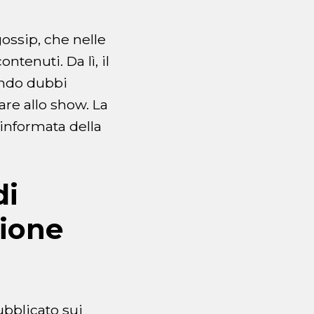
gossip, che nelle
ntenuti. Da lì, il
vando dubbi
are allo show. La
 informata della
di
sione
ubblicato sui