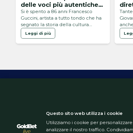
delle voci più autentiche
dire
della musica italiana
2027
Si è spento a 86 anni Francesco
Tante
Guccini, artista a tutto tondo che ha
Giova
segnato la storia della cultura
anche
popolare del paese
Leggi di più
Legg
Inform
Questo sito web utilizza i cookie
Utilizziamo i cookie per personalizzare
analizzare il nostro traffico. Condividiam