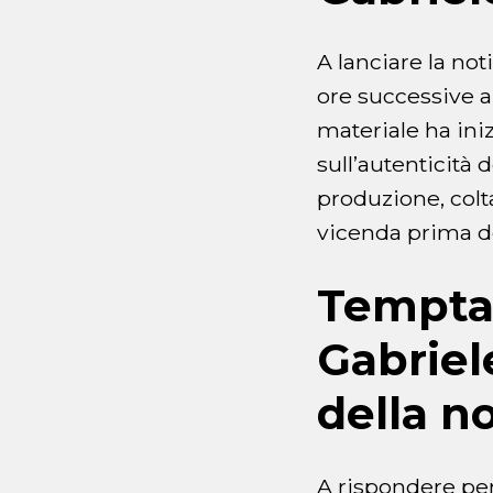
A lanciare la not
ore successive al
materiale ha ini
sull’autenticità 
produzione, colt
vicenda prima del
Temptat
Gabriel
della no
A rispondere pe