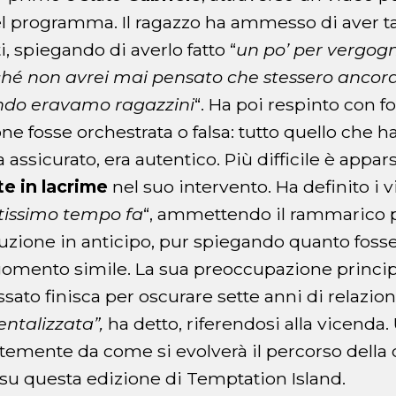
 del programma. Il ragazzo ha ammesso di aver ta
, spiegando di averlo fatto “
un po’ per vergog
ché non avrei mai pensato che stessero ancora
ndo eravamo ragazzini
“. Ha poi respinto con fo
ne fosse orchestrata o falsa: tutto quello che h
assicurato, era autentico. Più difficile è appars
te in lacrime
nel suo intervento. Ha definito i 
tissimo tempo fa
“, ammettendo il rammarico 
duzione in anticipo, pur spiegando quanto foss
gomento simile. La sua preoccupazione princip
sato finisca per oscurare sette anni di relazion
ntalizzata”,
ha detto, riferendosi alla vicenda
emente da come si evolverà il percorso della 
o su questa edizione di Temptation Island.