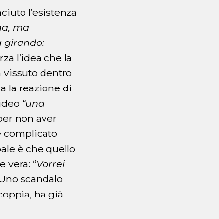
ciuto l’esistenza
na, ma
 girando:
rza l’idea che la
a vissuto dentro
a la reazione di
video
“una
per non aver
e complicato
ale è che quello
e vera: “
Vorrei
. Uno scandalo
coppia, ha già