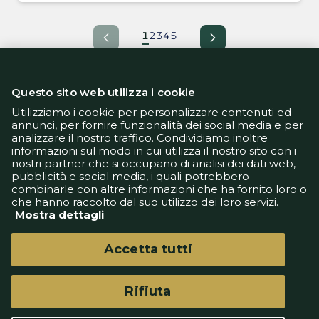
1
2
3
4
5
Questo sito web utilizza i cookie
Utilizziamo i cookie per personalizzare contenuti ed
annunci, per fornire funzionalità dei social media e per
analizzare il nostro traffico. Condividiamo inoltre
Informativa Privacy
informazioni sul modo in cui utilizza il nostro sito con i
Informativa Cookie
nostri partner che si occupano di analisi dei dati web,
Tech App
pubblicità e social media, i quali potrebbero
Gestione preferenze
combinarle con altre informazioni che ha fornito loro o
support@goldbetlive.it
che hanno raccolto dal suo utilizzo dei loro servizi.
Mostra dettagli
Accetta tutti
Rifiuta
GoldBetlive è un sito di GBO Italy Spa
Questo sito non rappresenta una testata