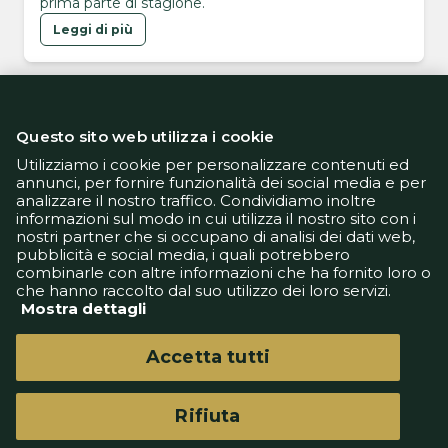
prima parte di stagione.
Leggi di più
Questo sito web utilizza i cookie
Utilizziamo i cookie per personalizzare contenuti ed
annunci, per fornire funzionalità dei social media e per
analizzare il nostro traffico. Condividiamo inoltre
Informativa Privacy
informazioni sul modo in cui utilizza il nostro sito con i
Informativa Cookie
nostri partner che si occupano di analisi dei dati web,
Tech App
pubblicità e social media, i quali potrebbero
Gestione preferenze
combinarle con altre informazioni che ha fornito loro o
support@goldbetlive.it
che hanno raccolto dal suo utilizzo dei loro servizi.
Mostra dettagli
Accetta tutti
Rifiuta
GoldBetlive è un sito di GBO Italy Spa