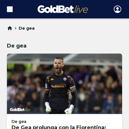
De gea
De gea
De gea
De Gea prolunga con la Fiorentina: