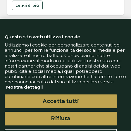
Leggi di più
Questo sito web utilizza i cookie
Utilizziamo i cookie per personalizzare contenuti ed
annunci, per fornire funzionalità dei social media e per
analizzare il nostro traffico. Condividiamo inoltre
Informativa Privacy
informazioni sul modo in cui utilizza il nostro sito con i
Informativa Cookie
nostri partner che si occupano di analisi dei dati web,
Tech App
pubblicità e social media, i quali potrebbero
Gestione preferenze
combinarle con altre informazioni che ha fornito loro o
support@goldbetlive.it
che hanno raccolto dal suo utilizzo dei loro servizi.
Mostra dettagli
Accetta tutti
Rifiuta
GoldBetlive è un sito di GBO Italy Spa
Questo sito non rappresenta una testata