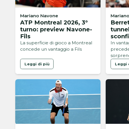
Mariano Navone
Marian
ATP Montreal 2026, 3°
Berret
turno: preview Navone-
tunnel
Fils
sconf
Montr
La superficie di gioco a Montreal
In vanta
concede un vantaggio a Fils
preceden
sorpren
all’esor
Leggi di più
Leggi 