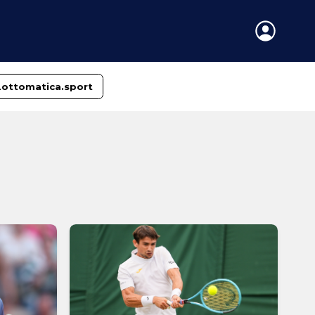
Lottomatica.sport