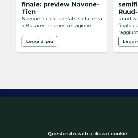
finale: preview Navone-
semif
Tien
Ruud
Navone ha già trionfato sulla terra
Ruud va
a Bucarest in questa stagione
finale c
raggiun
Leggi di più
Leggi 
Inform
Questo sito web utilizza i cookie