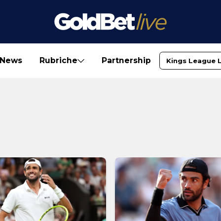
News
Rubriche
Partnership
Kings League 