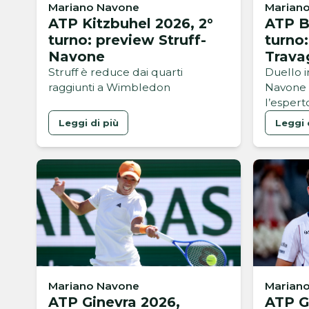
Mariano Navone
Marian
ATP Kitzbuhel 2026, 2°
ATP B
turno: preview Struff-
turno
Navone
Trava
Struff è reduce dai quarti
Duello i
raggiunti a Wimbledon
Navone 
l’esper
Leggi di più
Leggi 
Mariano Navone
Marian
ATP Ginevra 2026,
ATP G