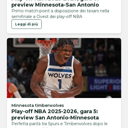
preview Minnesota-San Antonio
Primo match-point a disposizione dei texani nella
semifinale a Ovest dei play-off NBA
Leggi di più
Minnesota timberwolves
Play-off NBA 2025-2026, gara 5:
preview San Antonio-Minnesota
Perfetta parità tra Spurs e Timberwolves dopo le