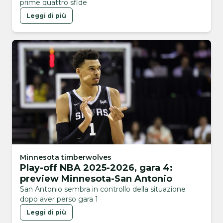
prime quattro sfide
Leggi di più
Minnesota timberwolves
Play-off NBA 2025-2026, gara 4:
preview Minnesota-San Antonio
San Antonio sembra in controllo della situazione
dopo aver perso gara 1
Leggi di più