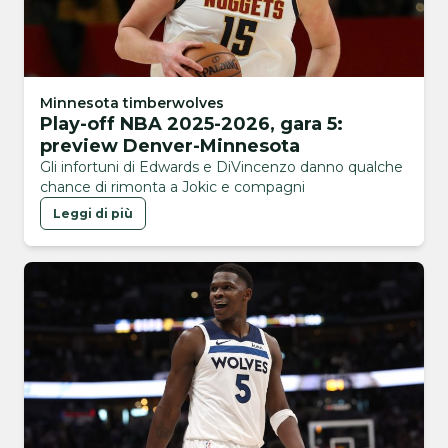
Minnesota timberwolves
Play-off NBA 2025-2026, gara 5:
preview Denver-Minnesota
Gli infortuni di Edwards e DiVincenzo danno qualche
chance di rimonta a Jokic e compagni
Leggi di più