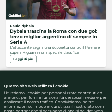
Paulo dybala
Dybala trascina la Roma con due gol:
terzo miglior argentino di sempre in
Serie A
L’attaccante segna una doppietta contro il Parma e
supera Higuain in una speciale classifica
Leggi di più
Questo sito web utilizza i cookie
Utilizziamo i cookie per personalizzare contenuti ed
annunci, per fornire funzionalità dei social media e per
analizzare il nostro traffico. Condividiamo inoltre
Informativa Privacy
informazioni sul modo in cui utilizza il nostro sito con i
Informativa Cookie
nostri partner che si occupano di analisi dei dati web,