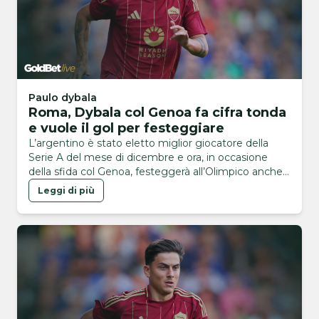
Paulo dybala
Roma, Dybala col Genoa fa cifra tonda
e vuole il gol per festeggiare
L’argentino è stato eletto miglior giocatore della
Serie A del mese di dicembre e ora, in occasione
della sfida col Genoa, festeggerà all’Olimpico anche
la sua centesima presenza
Leggi di più