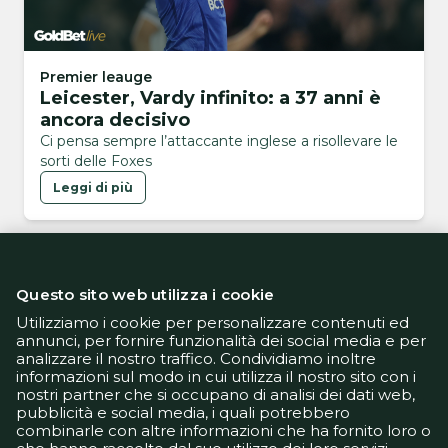
Premier leauge
Leicester, Vardy infinito: a 37 anni è
ancora decisivo
Ci pensa sempre l’attaccante inglese a risollevare le
sorti delle Foxes
Leggi di più
Questo sito web utilizza i cookie
Utilizziamo i cookie per personalizzare contenuti ed
annunci, per fornire funzionalità dei social media e per
analizzare il nostro traffico. Condividiamo inoltre
Informativa Privacy
informazioni sul modo in cui utilizza il nostro sito con i
Informativa Cookie
nostri partner che si occupano di analisi dei dati web,
Tech App
pubblicità e social media, i quali potrebbero
Gestione preferenze
combinarle con altre informazioni che ha fornito loro o
support@goldbetlive.it