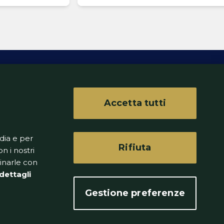
Accetta tutti
ferenze
dia e per
Rifiuta
n i nostri
binarle con
dettagli
Gestione preferenze
to senza alcuna periodicità.