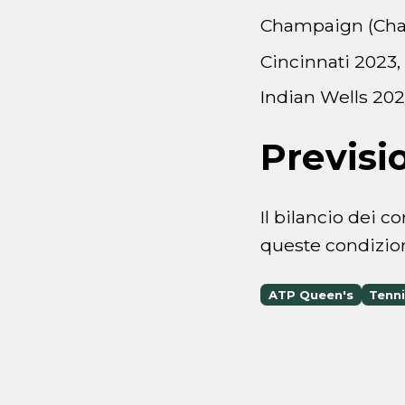
Champaign (Chall
Cincinnati 2023,
Indian Wells 202
Previsi
Il bilancio dei co
queste condizion
ATP Queen's
Tenn