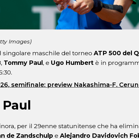
tty Images)
l singolare maschile del torneo
ATP 500 del 
8,
Tommy Paul
, e
Ugo Humbert
è in programm
5:30.
26, semifinale: preview Nakashima-F. Ceru
Paul
finora, per il 29enne statunitense che ha elimi
an de Zandschulp
e
Alejandro Davidovich Fo