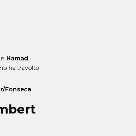
con
Hamad
ino ha travolto
er/Fonseca
umbert