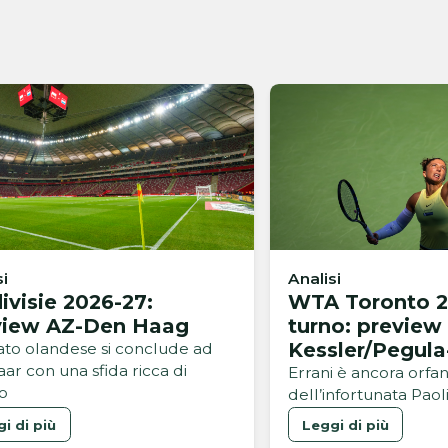
si
Analisi
ivisie 2026-27:
WTA Toronto 2
view AZ-Den Haag
turno: preview
Kessler/Pegula
bato olandese si conclude ad
ar con una sfida ricca di
Errani/Melichar
Errani è ancora orfa
no
dell’infortunata Paol
i di più
Leggi di più