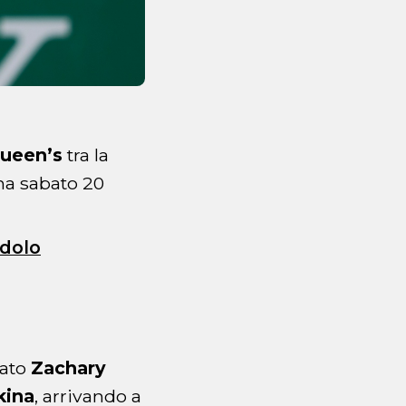
Queen’s
tra la
a sabato 20
ndolo
nato
Zachary
kina
, arrivando a