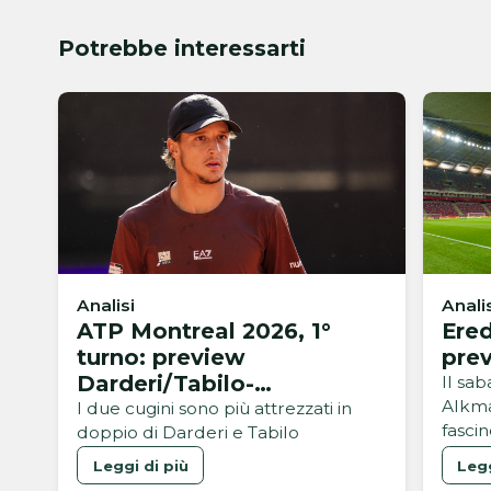
Potrebbe interessarti
Analisi
Anali
ATP Montreal 2026, 1°
Ered
turno: preview
pre
Darderi/Tabilo-
Il sa
Alkma
Rinderknech/Vacherot
I due cugini sono più attrezzati in
fasci
doppio di Darderi e Tabilo
Leggi di più
Legg