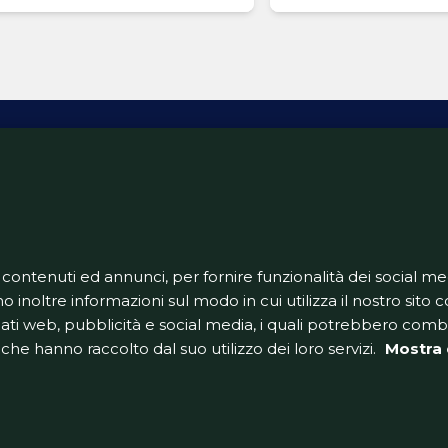
ativa Privacy
Informativa Cookie
Tech App
Gestione pre
support@goldbetlive.it
 contenuti ed annunci, per fornire funzionalità dei social me
o inoltre informazioni sul modo in cui utilizza il nostro sito co
dati web, pubblicità e social media, i quali potrebbero com
che hanno raccolto dal suo utilizzo dei loro servizi.
Mostra 
GoldBetlive è un sito di GBO Italy Spa
 una testata giornalistica in quanto viene aggiorna