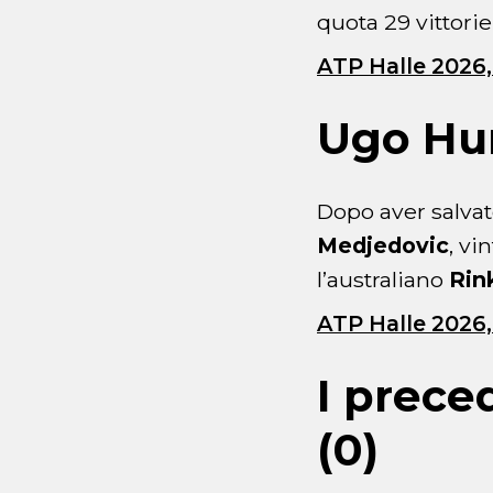
quota 29 vittorie
ATP Halle 2026,
Ugo Hu
Dopo aver salvat
Medjedovic
, vi
l’australiano
Rin
ATP Halle 2026,
I prece
(0)