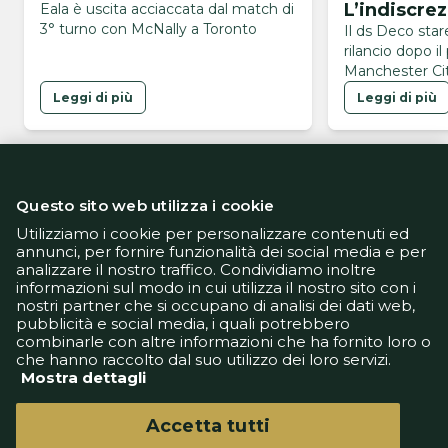
L’indiscrezi
Eala è uscita acciaccata dal match di
3° turno con McNally a Toronto
del calciat
Il ds Deco sta
rilancio dopo i
Manchester Cit
avrebbe già esp
Leggi di più
Leggi di più
volontà di vest
blaugrana
Questo sito web utilizza i cookie
Utilizziamo i cookie per personalizzare contenuti ed
annunci, per fornire funzionalità dei social media e per
analizzare il nostro traffico. Condividiamo inoltre
Informativa Privacy
informazioni sul modo in cui utilizza il nostro sito con i
Informativa Cookie
nostri partner che si occupano di analisi dei dati web,
Tech App
pubblicità e social media, i quali potrebbero
Gestione preferenze
combinarle con altre informazioni che ha fornito loro o
support@goldbetlive.it
che hanno raccolto dal suo utilizzo dei loro servizi.
Mostra dettagli
Accetta tutti