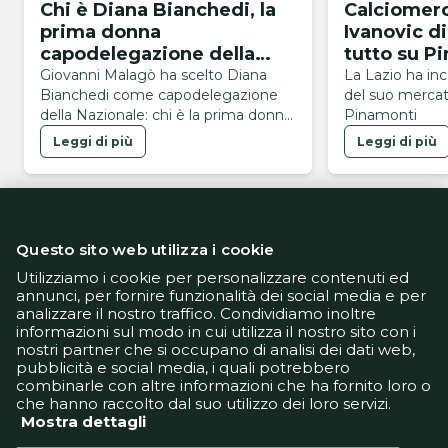
Chi è Diana Bianchedi, la
Calciomerc
prima donna
Ivanovic di
capodelegazione della
tutto su P
Nazionale
Giovanni Malagò ha scelto Diana
La Lazio ha inc
Bianchedi come capodelegazione
del suo mercato
della Nazionale: chi è la prima donna
Pinamonti
a ricoprire questo ruolo
Leggi di più
Leggi di più
Questo sito web utilizza i cookie
Utilizziamo i cookie per personalizzare contenuti ed
annunci, per fornire funzionalità dei social media e per
analizzare il nostro traffico. Condividiamo inoltre
Informativa Privacy
informazioni sul modo in cui utilizza il nostro sito con i
Informativa Cookie
nostri partner che si occupano di analisi dei dati web,
Tech App
pubblicità e social media, i quali potrebbero
Gestione preferenze
combinarle con altre informazioni che ha fornito loro o
support@goldbetlive.it
che hanno raccolto dal suo utilizzo dei loro servizi.
Mostra dettagli