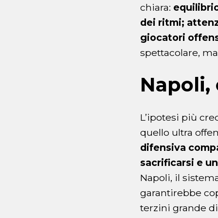
chiara:
equilibri
dei ritmi; atten
giocatori offens
spettacolare, ma
Napoli, 
L’ipotesi più cr
quello ultra offe
difensiva compa
sacrificarsi e u
Napoli, il siste
garantirebbe cop
terzini grande di