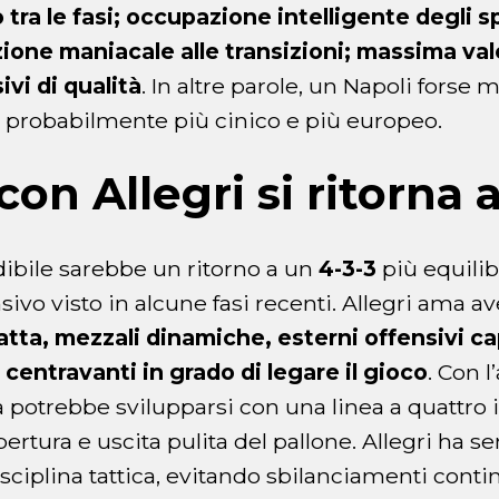
o tra le fasi; occupazione intelligente degli 
zione maniacale alle transizioni; massima va
ivi di qualità
. In altre parole, un Napoli forse
 probabilmente più cinico e più europeo.
con Allegri si ritorna a
edibile sarebbe un ritorno a un
4-3-3
più equilib
nsivo visto in alcune fasi recenti. Allegri ama 
tta, mezzali dinamiche, esterni offensivi ca
n centravanti in grado di legare il gioco
. Con l
ma potrebbe svilupparsi con una linea a quattro 
ertura e uscita pulita del pallone. Allegri ha s
sciplina tattica, evitando sbilanciamenti continu