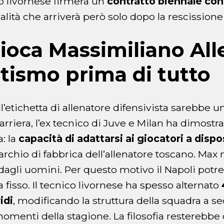
co livornese firmerà un
contratto biennale con 
icialità che arriverà però solo dopo la rescission
oca Massimiliano Alleg
ismo prima di tutto
ll’etichetta di allenatore difensivista sarebbe u
arriera, l’ex tecnico di Juve e Milan ha dimostr
a: la
capacità di adattarsi ai giocatori a disp
archio di fabbrica dell’allenatore toscano. Max
dagli uomini. Per questo motivo il Napoli pot
 fisso. Il tecnico livornese ha spesso alternato
idi
, modificando la struttura della squadra a s
momenti della stagione. La filosofia restereb