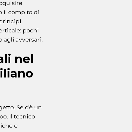
cquisire
o il compito di
principi
erticale: pochi
agli avversari.
li nel
iliano
etto. Se c’è un
o. Il tecnico
miche e