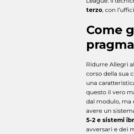
League. Il tecni
terzo
, con l’uff
Come gi
pragmat
Ridurre Allegri a
corso della sua c
una caratteristic
questo il vero m
dal modulo, ma 
avere un sistema
5-2 e sistemi ibr
avversari e dei 