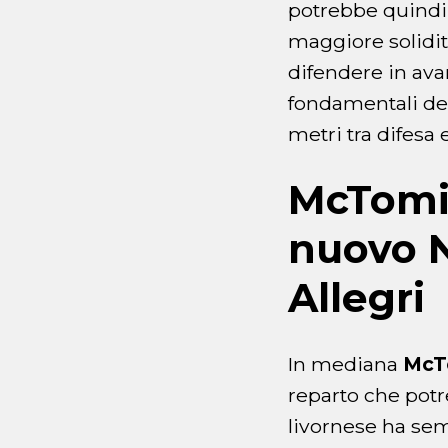
potrebbe quindi
maggiore solidità
difendere in ava
fondamentali dell
metri tra difesa
McTomin
nuovo N
Allegri
In mediana
McT
reparto che potre
livornese ha sem