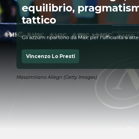
equilibrio, pragmatis
tattico
Gli azzurri ripartono da Max: per l’ufficialità si at
Vincenzo Lo Presti
Massimiliano Allegri (Getty Images)