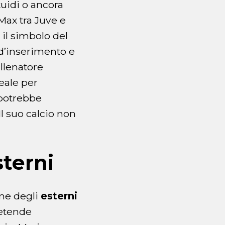
tuidi o ancora
Max tra Juve e
il simbolo del
 d’inserimento e
allenatore
eale per
i potrebbe
l suo calcio non
sterni
one degli
esterni
retende