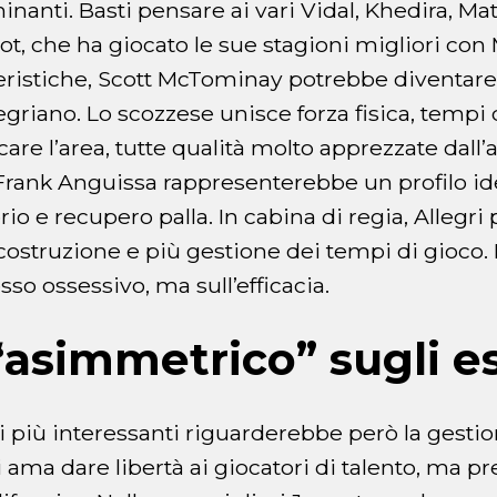
nanti. Basti pensare ai vari Vidal, Khedira, Ma
ot, che ha giocato le sue stagioni migliori con 
teristiche, Scott McTominay potrebbe diventare 
egriano. Lo scozzese unisce forza fisica, tempi
care l’area, tutte qualità molto apprezzate dall’
Frank Anguissa rappresenterebbe un profilo id
rio e recupero palla. In cabina di regia, Allegr
struzione e più gestione dei tempi di gioco. I
sso ossessivo, ma sull’efficacia.
“asimmetrico” sugli e
i più interessanti riguarderebbe però la gesti
ri ama dare libertà ai giocatori di talento, ma p