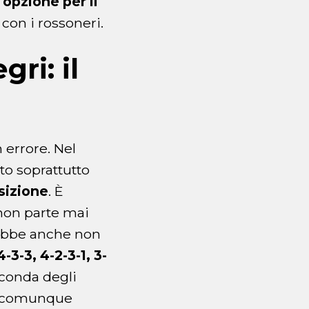
opzione per il
e con i rossoneri.
ri: il
n errore. Nel
ato soprattutto
osizione
. È
 non parte mai
rebbe anche non
4-3-3, 4-2-3-1, 3-
econda degli
be comunque