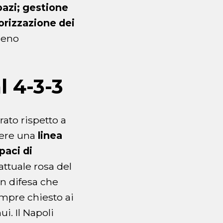
spazi; gestione
lorizzazione dei
 meno
l 4-3-3
rato rispetto a
avere una
linea
paci di
’attuale rosa del
in difesa che
empre chiesto ai
i. Il Napoli