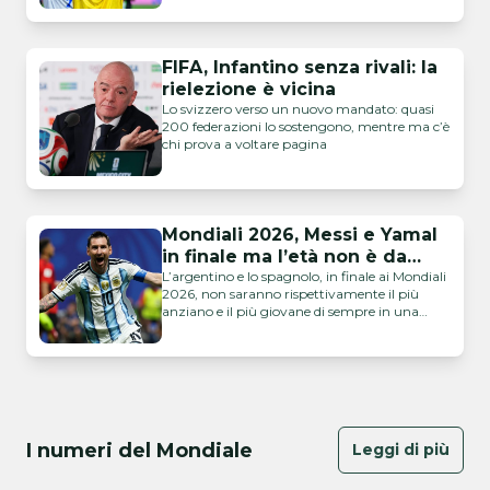
FIFA, Infantino senza rivali: la
rielezione è vicina
Lo svizzero verso un nuovo mandato: quasi
200 federazioni lo sostengono, mentre ma c’è
chi prova a voltare pagina
Mondiali 2026, Messi e Yamal
in finale ma l’età non è da
record: i precedenti
L’argentino e lo spagnolo, in finale ai Mondiali
2026, non saranno rispettivamente il più
anziano e il più giovane di sempre in una
finale di Coppa del Mondo
I numeri del Mondiale
Leggi di più