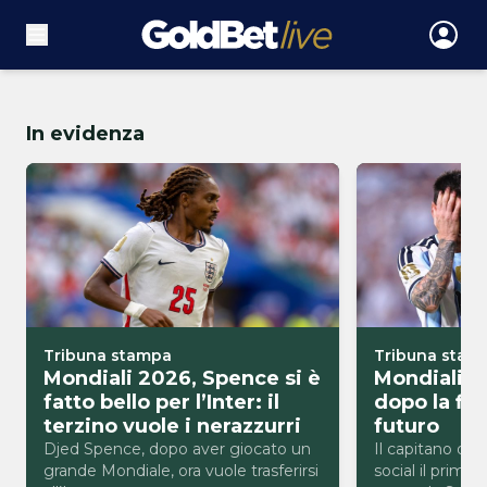
In evidenza
Tribuna stampa
Tribuna stam
Mondiali 2026, Spence si è
Mondiali 2
fatto bello per l’Inter: il
dopo la fin
terzino vuole i nerazzurri
futuro
Djed Spence, dopo aver giocato un
Il capitano dell
grande Mondiale, ora vuole trasferirsi
social il primo