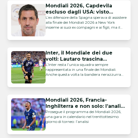
Mondiali 2026, Capdevila
escluso dagli USA: visto
negato al campione del
L’ex difensore della Spagna sperava di assistere
alla finale dei Mondiali 2026 a New York
mondo 2010
insieme ai suoi ex compagni e ai figli, ma il
rifiuto dell’ESTA potrebbe impedirgli di
partire
Inter, il Mondiale dei due
volti: Lautaro trascina
l’Argentina, Thuram resta ai
L’Inter resta l’unica squadra sempre
rappresentata in una finale dei Mondiali.
margini
Anche questa volta la bandiera nerazzurra
sarà Lautaro Martinez, grande protagonista
della semifinale vinta dall’Argentina contro
l’Inghilterra grazie al suo gol decisivo. Una
soddisfazione enorme per il club, che ora tifa
per il proprio capitano nell’ultimo atto contro
Mondiali 2026, Francia-
la Spagna. Ma il Mondiale degli …
Inghilterra e non solo: l’analisi
di giornata
Prosegue il programma dei Mondiali 2026,
una gara in calendario nel trenttottesimo
giorno di torneo: l’analisi