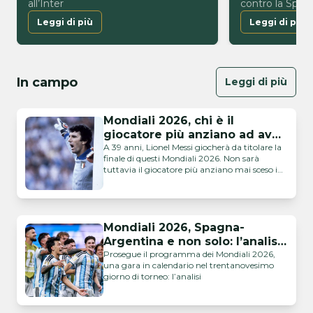
all’Inter
contro la Spagn
Mondiali 2026
Leggi di più
Leggi di più
In campo
Leggi di più
Mondiali 2026, chi è il
giocatore più anziano ad aver
giocato una finale della
A 39 anni, Lionel Messi giocherà da titolare la
finale di questi Mondiali 2026. Non sarà
Coppa del Mondo?
tuttavia il giocatore più anziano mai sceso in
campo nell’atto finale della Coppa del Mondo.
Gli occhi di tutto il mondo sono fissi su New
York. Nella suggestiva cornice del MetLife è
infatti tutto pronto per la finalissima di …
Mondiali 2026, Spagna-
Argentina e non solo: l’analisi
di giornata
Prosegue il programma dei Mondiali 2026,
una gara in calendario nel trentanovesimo
giorno di torneo: l’analisi