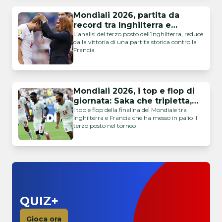
Mondiali 2026, partita da
record tra Inghilterra e
Francia: Tuchel chiude terzo
L’analisi del terzo posto dell’Inghilterra, reduce
dalla vittoria di una partita storica contro la
Francia
Mondiali 2026, i top e flop di
giornata: Saka che tripletta,
Gusto catastrofico
I top e flop della finalina del Mondiale tra
Inghilterra e Francia che ha messo in palio il
terzo posto nel torneo
QUIZ+
Gioca ora