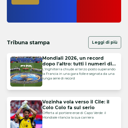
Tribuna stampa
Leggi di più
Mondiali 2026, un record
dopo l’altro: tutti i numeri di
una folle finalina
L’Inghilterra chiude al terzo posto superando
la Francia in una gara folle e segnata da una
lunga serie di record
Vozinha vola verso il Cile: il
Colo Colo fa sul serio
Offerta al portiere eroe di Capo Verde: il
Mondiale rilancia la sua carriera