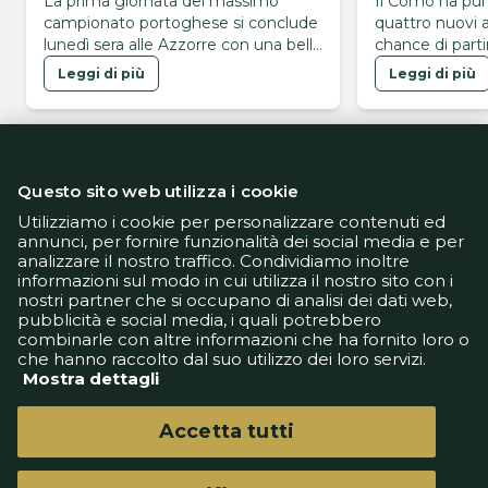
La prima giornata del massimo
Il Como ha punt
campionato portoghese si conclude
quattro nuovi a
lunedì sera alle Azzorre con una bella
chance di partir
sfida
Leggi di più
Leggi di più
Questo sito web utilizza i cookie
Utilizziamo i cookie per personalizzare contenuti ed
annunci, per fornire funzionalità dei social media e per
analizzare il nostro traffico. Condividiamo inoltre
Informativa Privacy
informazioni sul modo in cui utilizza il nostro sito con i
Informativa Cookie
nostri partner che si occupano di analisi dei dati web,
Tech App
pubblicità e social media, i quali potrebbero
Gestione preferenze
combinarle con altre informazioni che ha fornito loro o
support@goldbetlive.it
che hanno raccolto dal suo utilizzo dei loro servizi.
Mostra dettagli
Accetta tutti