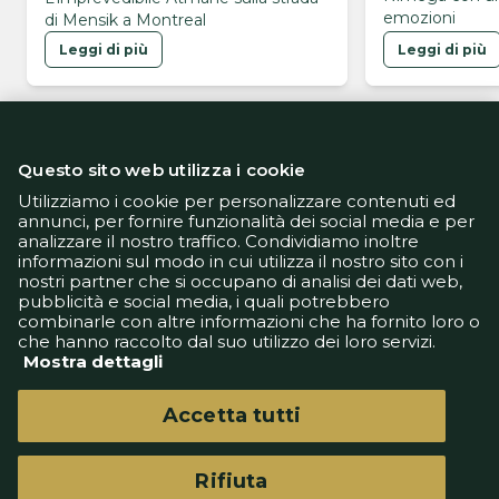
emozioni
di Mensik a Montreal
Leggi di più
Leggi di più
Questo sito web utilizza i cookie
Utilizziamo i cookie per personalizzare contenuti ed
annunci, per fornire funzionalità dei social media e per
analizzare il nostro traffico. Condividiamo inoltre
Informativa Privacy
informazioni sul modo in cui utilizza il nostro sito con i
Informativa Cookie
nostri partner che si occupano di analisi dei dati web,
Tech App
pubblicità e social media, i quali potrebbero
Gestione preferenze
combinarle con altre informazioni che ha fornito loro o
support@goldbetlive.it
che hanno raccolto dal suo utilizzo dei loro servizi.
Mostra dettagli
Accetta tutti
Rifiuta
GoldBetlive è un sito di GBO Italy Spa